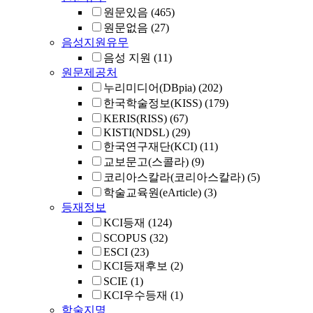
원문있음
(465)
원문없음
(27)
음성지원유무
음성 지원
(11)
원문제공처
누리미디어(DBpia)
(202)
한국학술정보(KISS)
(179)
KERIS(RISS)
(67)
KISTI(NDSL)
(29)
한국연구재단(KCI)
(11)
교보문고(스콜라)
(9)
코리아스칼라(코리아스칼라)
(5)
학술교육원(eArticle)
(3)
등재정보
KCI등재
(124)
SCOPUS
(32)
ESCI
(23)
KCI등재후보
(2)
SCIE
(1)
KCI우수등재
(1)
학술지명