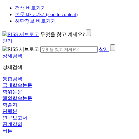
검색 바로가기
본문 바로가기(skip to content)
하단정보 바로가기
무엇을 찾고 계세요?
닫기
삭제
상세검색
상세검색
통합검색
국내학술논문
학위논문
해외학술논문
학술지
단행본
연구보고서
공개강의
버튼