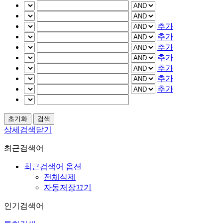
추가
추가
추가
추가
추가
추가
추가
상세검색닫기
최근검색어
최근검색어 옵션
전체삭제
자동저장끄기
인기검색어