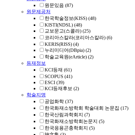
원문있음
(87)
원문제공처
한국학술정보(KISS)
(48)
KISTI(NDSL)
(48)
교보문고(스콜라)
(25)
코리아스칼라(코리아스칼라)
(6)
KERIS(RISS)
(4)
누리미디어(DBpia)
(2)
학술교육원(eArticle)
(2)
등재정보
KCI등재
(61)
SCOPUS
(41)
ESCI
(39)
KCI등재후보
(2)
학술지명
공업화학
(37)
한국화재소방학회 학술대회 논문집
(17)
한국산림과학회지
(7)
한국화재소방학회논문지
(5)
한국응용곤충학회지
(5)
論文集
(3)