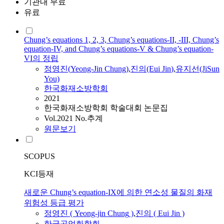
기관내 무료
유료
Chung’s equations 1, 2, 3, Chung’s equations-II, -III, Chung’s
equation-IV, and Chung’s equations-V & Chung’s equation-
VI의 정립
정영진
(
Yeong-Jin
Chung
)
,
진의(Eui
Jin
)
,
유지선(JiSun
You)
한국화재소방학회
2021
한국화재소방학회 학술대회 논문집
Vol.2021 No.추계
원문보기
SCOPUS
KCI등재
새로운 Chung’s equation-IX에 의한 연소성 물질의 화재
위험성 등급 평가
정영진
(
Yeong-jin
Chung
)
,
진의 ( Eui
Jin
)
한국공업화학회