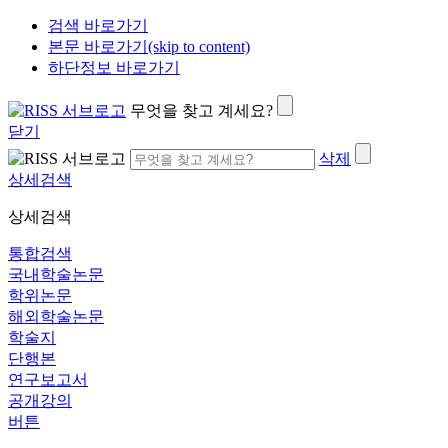
검색 바로가기
본문 바로가기(skip to content)
하단정보 바로가기
무엇을 찾고 계세요?
닫기
삭제
상세검색
상세검색
통합검색
국내학술논문
학위논문
해외학술논문
학술지
단행본
연구보고서
공개강의
버튼