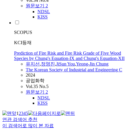
Vol.34 No.4
원문보기
2
NDSL
KISS
SCOPUS
KCI등재
Prediction of Fire Risk and Fire Risk Grade of Five Wood
Species by Chung's Equation-IX and Chung's Equation-XII
유지선
,
정영진
,
JiSun You
,
Yeong-Jin
Chung
The Korean Society of Industrial and Engineering C
2024
공업화학
Vol.35 No.5
원문보기
2
NDSL
KISS
1
2
3
4
5
연관 검색어 추천
이 검색어로 많이 본 자료