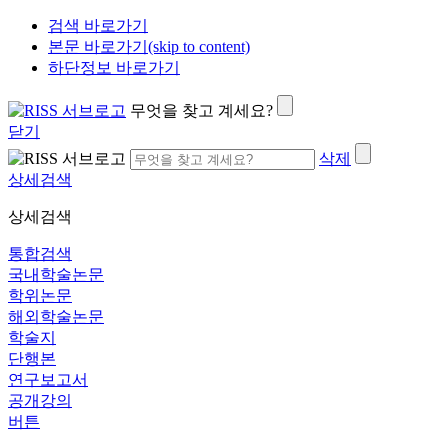
검색 바로가기
본문 바로가기(skip to content)
하단정보 바로가기
무엇을 찾고 계세요?
닫기
삭제
상세검색
상세검색
통합검색
국내학술논문
학위논문
해외학술논문
학술지
단행본
연구보고서
공개강의
버튼