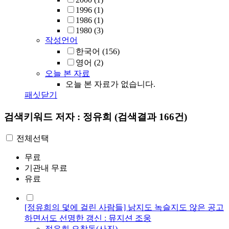
1996
(1)
1986
(1)
1980
(3)
작성언어
한국어
(156)
영어
(2)
오늘 본 자료
오늘 본 자료가 없습니다.
패싯닫기
검색키워드
저자 : 정유희
(검색결과 166건)
전체선택
무료
기관내 무료
유료
[정유희의 덫에 걸린 사람들] 낡지도 녹슬지도 않은 공고
하면서도 선명한 갱신 : 뮤지션 조웅
정유희
,
오창동(사진)