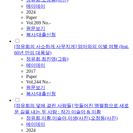
메이데이
2024
Paper
Vol.269 No.-
원문보기
복사/대출신청
[정유희의 사소하게 사무치게] 엄마와의 이별 여행 (feat.
60년 만의 대폭설)
정유희
,
최진영(그림)
메이데이
2017
Paper
Vol.244 No.-
원문보기
복사/대출신청
[정유희의 덫에 걸린 사람들] 멋들어진 맹렬함으로 새로
운 길을 내는 두 사람 : 작가 이슬아 & 이훤
정유희
,
이훤
,
이슬아
,
이생(사진)
,
오창동(사진)
메이데이
2024