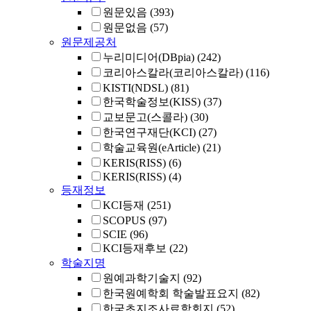
원문있음
(393)
원문없음
(57)
원문제공처
누리미디어(DBpia)
(242)
코리아스칼라(코리아스칼라)
(116)
KISTI(NDSL)
(81)
한국학술정보(KISS)
(37)
교보문고(스콜라)
(30)
한국연구재단(KCI)
(27)
학술교육원(eArticle)
(21)
KERIS(RISS)
(6)
KERIS(RISS)
(4)
등재정보
KCI등재
(251)
SCOPUS
(97)
SCIE
(96)
KCI등재후보
(22)
학술지명
원예과학기술지
(92)
한국원예학회 학술발표요지
(82)
한국초지조사료학회지
(52)