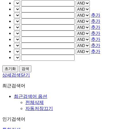
추가
추가
추가
추가
추가
추가
추가
상세검색닫기
최근검색어
최근검색어 옵션
전체삭제
자동저장끄기
인기검색어