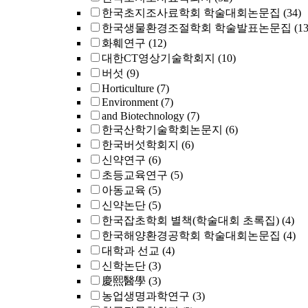
한국초지조사료학회 학술대회논문집
(34)
한국생물환경조절학회 학술발표논문집
(13
화훼연구
(12)
대한CT영상기술학회지
(10)
버섯
(9)
Horticulture
(7)
Environment
(7)
and Biotechnology
(7)
한국산학기술학회논문지
(6)
한국버섯학회지
(6)
신약연구
(6)
초등교육연구
(5)
아동교육
(5)
신약논단
(5)
한국잡초학회 별책(학술대회 초록집)
(4)
한국해양환경공학회 학술대회논문집
(4)
대학과 선교
(4)
신학논단
(3)
慶熙醫學
(3)
농업생명과학연구
(3)