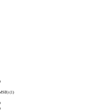
)
JMSB)
(1)
)
)