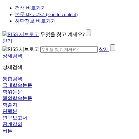
검색 바로가기
본문 바로가기(skip to content)
하단정보 바로가기
무엇을 찾고 계세요?
닫기
삭제
상세검색
상세검색
통합검색
국내학술논문
학위논문
해외학술논문
학술지
단행본
연구보고서
공개강의
버튼