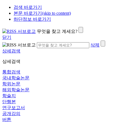
검색 바로가기
본문 바로가기(skip to content)
하단정보 바로가기
무엇을 찾고 계세요?
닫기
삭제
상세검색
상세검색
통합검색
국내학술논문
학위논문
해외학술논문
학술지
단행본
연구보고서
공개강의
버튼