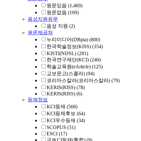
원문있음
(1,469)
원문없음
(169)
음성지원유무
음성 지원
(2)
원문제공처
누리미디어(DBpia)
(800)
한국학술정보(KISS)
(354)
KISTI(NDSL)
(281)
한국연구재단(KCI)
(240)
학술교육원(eArticle)
(125)
교보문고(스콜라)
(94)
코리아스칼라(코리아스칼라)
(79)
KERIS(RISS)
(78)
KERIS(RISS)
(6)
등재정보
KCI등재
(568)
KCI등재후보
(64)
KCI우수등재
(34)
SCOPUS
(31)
ESCI
(17)
구)KCI등재(통합)
(9)