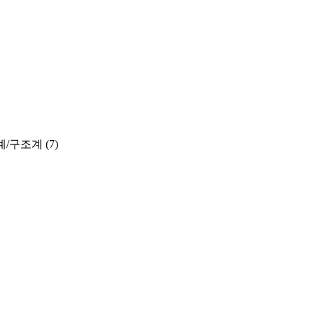
계/구조계
(7)