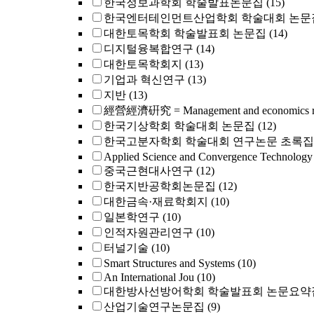
한국정보과학회 학술발표논문집
(15)
한국엔터테인먼트산업학회 학술대회 논문
대한토목학회 학술발표회 논문집
(14)
디지털융복합연구
(14)
대한토목학회지
(13)
기업과 혁신연구
(13)
지반
(13)
經營經濟硏究 = Management and economics re
한국기상학회 학술대회 논문집
(12)
한국고분자학회 학술대회 연구논문 초록집
Applied Science and Convergence Technology
중국근현대사연구
(12)
한국지반공학회논문집
(12)
대한금속·재료학회지
(10)
일본학연구
(10)
인적자원관리연구
(10)
터널기술
(10)
Smart Structures and Systems
(10)
An International Jou
(10)
대한방사선방어학회 학술발표회 논문요약
산업기술연구논문집
(9)