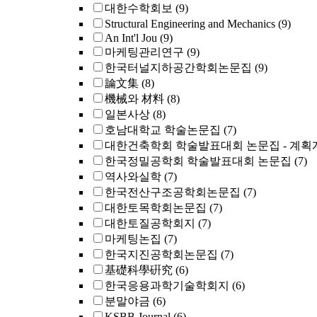
대한수학회보
(9)
Structural Engineering and Mechanics
(9)
An Int'l Jou
(9)
마케팅관리연구
(9)
한국터널지하공간학회논문집
(9)
論文集
(8)
機械와 材料
(8)
일본사상
(8)
호남대학교 학술논문집
(7)
대한건축학회 학술발표대회 논문집 - 계획
한국정밀공학회 학술발표대회 논문집
(7)
역사와실학
(7)
한국전산구조공학회논문집
(7)
대한토목학회논문집
(7)
대한토질공학회지
(7)
마케팅논집
(7)
한국지진공학회논문집
(7)
基礎科學硏究
(6)
한국응용과학기술학회지
(6)
분말야금
(6)
KSBB Journal
(6)