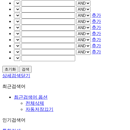
추가
추가
추가
추가
추가
추가
추가
상세검색닫기
최근검색어
최근검색어 옵션
전체삭제
자동저장끄기
인기검색어