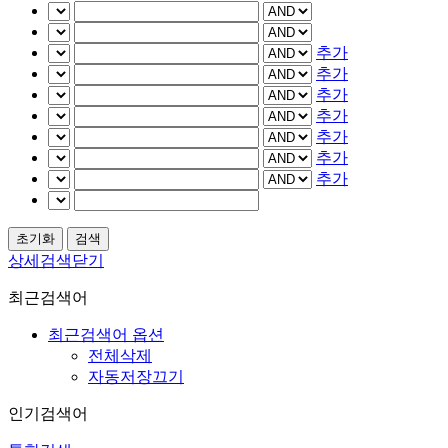
추가
추가
추가
추가
추가
추가
추가
상세검색닫기
최근검색어
최근검색어 옵션
전체삭제
자동저장끄기
인기검색어