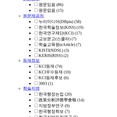
원문있음
(86)
원문없음
(15)
원문제공처
누리미디어(DBpia)
(58)
한국학술정보(KISS)
(19)
한국연구재단(KCI)
(17)
교보문고(스콜라)
(7)
학술교육원(eArticle)
(7)
KISTI(NDSL)
(3)
KERIS(RISS)
(2)
등재정보
KCI등재
(74)
KCI우수등재
(10)
KCI등재후보
(6)
3903
(1)
학술지명
한국행정논집
(20)
政策分析評價學會報
(14)
지방정부연구
(9)
한국행정학보
(7)