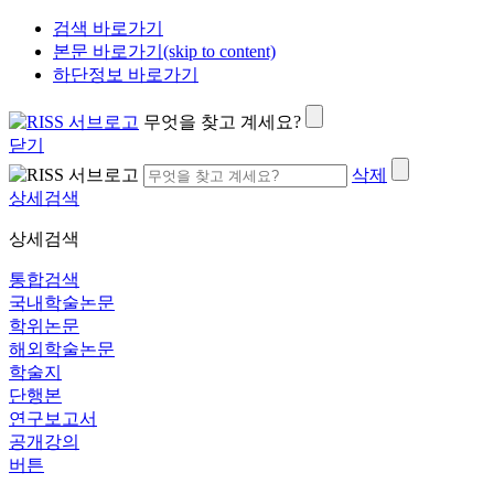
검색 바로가기
본문 바로가기(skip to content)
하단정보 바로가기
무엇을 찾고 계세요?
닫기
삭제
상세검색
상세검색
통합검색
국내학술논문
학위논문
해외학술논문
학술지
단행본
연구보고서
공개강의
버튼