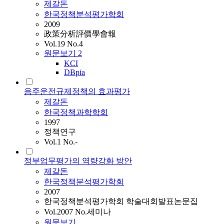
제갈돈
한국정책분석평가학회
2009
政策分析評價學會報
Vol.19 No.4
원문보기
2
KCI
DBpia
음주운전규제정책의 효과평가
제갈돈
한국정책과학학회
1997
정책연구
Vol.1 No.-
정부업무평가의 역량강화 방안
제갈돈
한국정책분석평가학회
2007
한국정책분석평가학회 학술대회발표논문집
Vol.2007 No.세미나
원문보기