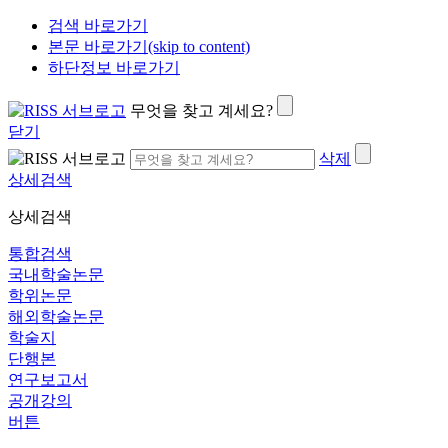
검색 바로가기
본문 바로가기(skip to content)
하단정보 바로가기
무엇을 찾고 계세요?
닫기
삭제
상세검색
상세검색
통합검색
국내학술논문
학위논문
해외학술논문
학술지
단행본
연구보고서
공개강의
버튼