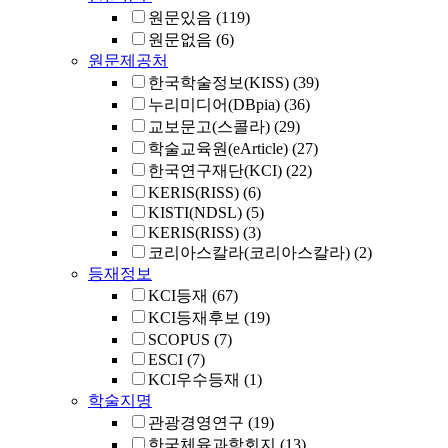
원문있음
(119)
원문없음
(6)
원문제공처
한국학술정보(KISS)
(39)
누리미디어(DBpia)
(36)
교보문고(스콜라)
(29)
학술교육원(eArticle)
(27)
한국연구재단(KCI)
(22)
KERIS(RISS)
(6)
KISTI(NDSL)
(5)
KERIS(RISS)
(3)
코리아스칼라(코리아스칼라)
(2)
등재정보
KCI등재
(67)
KCI등재후보
(19)
SCOPUS
(7)
ESCI
(7)
KCI우수등재
(1)
학술지명
관광경영연구
(19)
한국체육과학회지
(13)