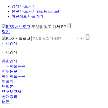
검색 바로가기
본문 바로가기(skip to content)
하단정보 바로가기
무엇을 찾고 계세요?
닫기
삭제
상세검색
상세검색
통합검색
국내학술논문
학위논문
해외학술논문
학술지
단행본
연구보고서
공개강의
버튼