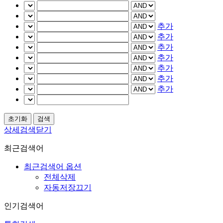
추가
추가
추가
추가
추가
추가
추가
상세검색닫기
최근검색어
최근검색어 옵션
전체삭제
자동저장끄기
인기검색어