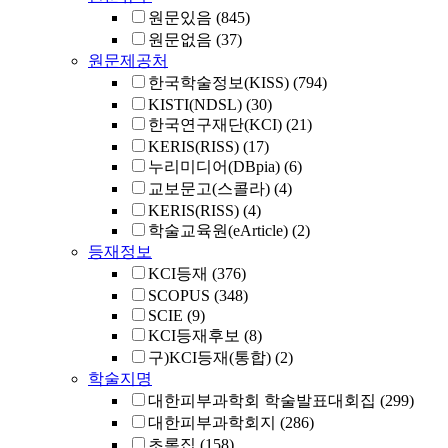
원문있음
(845)
원문없음
(37)
원문제공처
한국학술정보(KISS)
(794)
KISTI(NDSL)
(30)
한국연구재단(KCI)
(21)
KERIS(RISS)
(17)
누리미디어(DBpia)
(6)
교보문고(스콜라)
(4)
KERIS(RISS)
(4)
학술교육원(eArticle)
(2)
등재정보
KCI등재
(376)
SCOPUS
(348)
SCIE
(9)
KCI등재후보
(8)
구)KCI등재(통합)
(2)
학술지명
대한피부과학회 학술발표대회집
(299)
대한피부과학회지
(286)
초록집
(158)