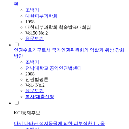
환
조백기
대한피부과학회
1998
대한피부과학회 학술발표대회집
Vol.50 No.2
원문보기
인권수호기구로서 국가인권위원회의 역할과 위상 강화
방안
조백기
전남대학교 공익인권법센터
2008
인권법평론
Vol.- No.2
원문보기
복사/대출신청
KCI등재후보
다시 나타난 절지동물에 의한 피부질환Ⅰ : 옴