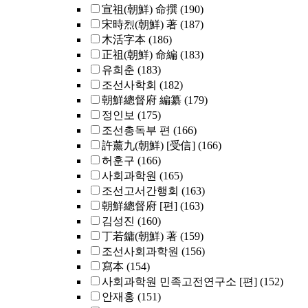
宣祖(朝鮮) 命撰
(190)
宋時烈(朝鮮) 著
(187)
木活字本
(186)
正祖(朝鮮) 命編
(183)
유희춘
(183)
조선사학회
(182)
朝鮮總督府 編纂
(179)
정인보
(175)
조선총독부 편
(166)
許薰九(朝鮮) [受信]
(166)
허훈구
(166)
사회과학원
(165)
조선고서간행회
(163)
朝鮮總督府 [편]
(163)
김성진
(160)
丁若鏞(朝鮮) 著
(159)
조선사회과학원
(156)
寫本
(154)
사회과학원 민족고전연구소 [편]
(152)
안재홍
(151)