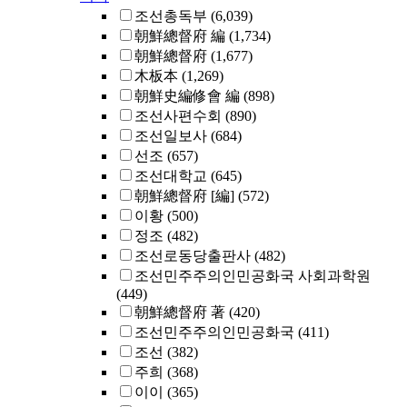
조선총독부
(6,039)
朝鮮總督府 編
(1,734)
朝鮮總督府
(1,677)
木板本
(1,269)
朝鮮史編修會 編
(898)
조선사편수회
(890)
조선일보사
(684)
선조
(657)
조선대학교
(645)
朝鮮總督府 [編]
(572)
이황
(500)
정조
(482)
조선로동당출판사
(482)
조선민주주의인민공화국 사회과학원
(449)
朝鮮總督府 著
(420)
조선민주주의인민공화국
(411)
조선
(382)
주희
(368)
이이
(365)