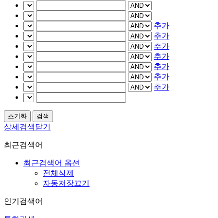
추가
추가
추가
추가
추가
추가
추가
상세검색닫기
최근검색어
최근검색어 옵션
전체삭제
자동저장끄기
인기검색어