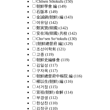
Chōsen Sōtokufu
(150)
朝鮮學會 編
(149)
石版本
(149)
金誠鎭(朝鮮) 編
(143)
여유당
(142)
鄭寅寶(韓國)
(142)
安在鴻(韓國) 共校
(142)
Cho^sen So^tokufu
(130)
[朝鮮總督府 編]
(129)
조선어학회
(121)
고종
(119)
朝鮮史編修會
(119)
김일성
(117)
구자옥
(117)
朝鮮總督府中樞院 編
(116)
權以生(朝鮮) 編
(116)
서거정
(115)
宣祖(朝鮮) 命解
(114)
부경생
(112)
한상찬
(110)
김장규
(110)