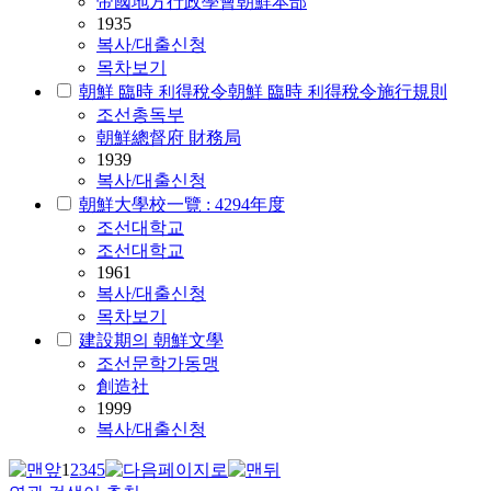
帝國地方行政學會朝鮮本部
1935
복사/대출신청
목차보기
朝鮮 臨時 利得稅令朝鮮 臨時 利得稅令施行規則
조선
총독부
朝鮮總督府 財務局
1939
복사/대출신청
朝鮮大學校一覽 : 4294年度
조선
대학교
조선대학교
1961
복사/대출신청
목차보기
建設期의 朝鮮文學
조선
문학가동맹
創造社
1999
복사/대출신청
1
2
3
4
5