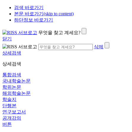
검색 바로가기
본문 바로가기(skip to content)
하단정보 바로가기
무엇을 찾고 계세요?
닫기
삭제
상세검색
상세검색
통합검색
국내학술논문
학위논문
해외학술논문
학술지
단행본
연구보고서
공개강의
버튼