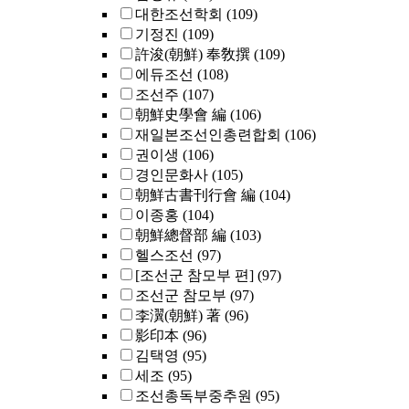
대한조선학회
(109)
기정진
(109)
許浚(朝鮮) 奉敎撰
(109)
에듀조선
(108)
조선주
(107)
朝鮮史學會 編
(106)
재일본조선인총련합회
(106)
권이생
(106)
경인문화사
(105)
朝鮮古書刊行會 編
(104)
이종홍
(104)
朝鮮總督部 編
(103)
헬스조선
(97)
[조선군 참모부 편]
(97)
조선군 참모부
(97)
李瀷(朝鮮) 著
(96)
影印本
(96)
김택영
(95)
세조
(95)
조선총독부중추원
(95)