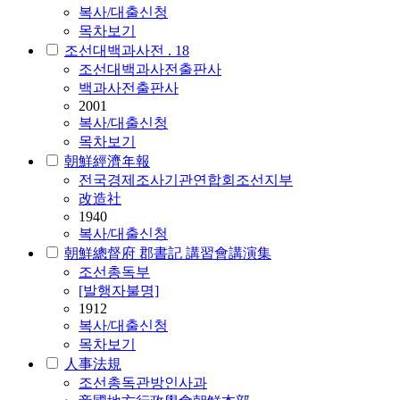
복사/대출신청
목차보기
조선대백과사전 . 18
조선
대백과사전출판사
백과사전출판사
2001
복사/대출신청
목차보기
朝鮮經濟年報
전국경제조사기관연합회
조선
지부
改造社
1940
복사/대출신청
朝鮮總督府 郡書記 講習會講演集
조선
총독부
[발행자불명]
1912
복사/대출신청
목차보기
人事法規
조선
총독관방인사과