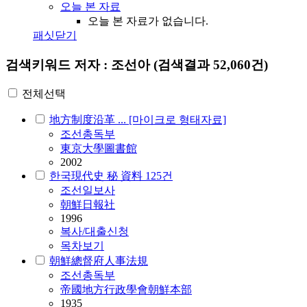
오늘 본 자료
오늘 본 자료가 없습니다.
패싯닫기
검색키워드
저자 : 조선아
(검색결과 52,060건)
전체선택
地方制度沿革 ... [마이크로 형태자료]
조선
총독부
東京大學圖書館
2002
한국現代史 秘 資料 125건
조선
일보사
朝鮮日報社
1996
복사/대출신청
목차보기
朝鮮總督府人事法規
조선
총독부
帝國地方行政學會朝鮮本部
1935