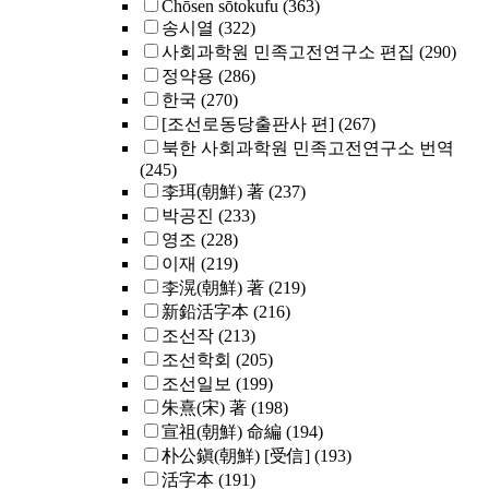
Chōsen sōtokufu
(363)
송시열
(322)
사회과학원 민족고전연구소 편집
(290)
정약용
(286)
한국
(270)
[조선로동당출판사 편]
(267)
북한 사회과학원 민족고전연구소 번역
(245)
李珥(朝鮮) 著
(237)
박공진
(233)
영조
(228)
이재
(219)
李滉(朝鮮) 著
(219)
新鉛活字本
(216)
조선작
(213)
조선학회
(205)
조선일보
(199)
朱熹(宋) 著
(198)
宣祖(朝鮮) 命編
(194)
朴公鎭(朝鮮) [受信]
(193)
活字本
(191)