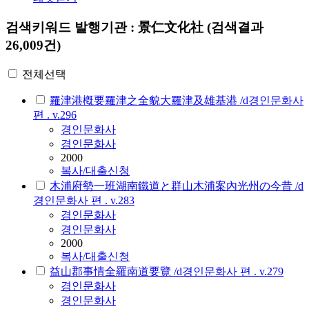
검색키워드
발행기관 : 景仁文化社
(검색결과
26,009건)
전체선택
羅津港槪要羅津之全貌大羅津及雄基港 /d경인문화사
편 . v.296
경인문화사
경인문화사
2000
복사/대출신청
木浦府勢一班湖南鐵道と群山木浦案內光州の今昔 /d
경인문화사 편 . v.283
경인문화사
경인문화사
2000
복사/대출신청
益山郡事情全羅南道要覽 /d경인문화사 편 . v.279
경인문화사
경인문화사