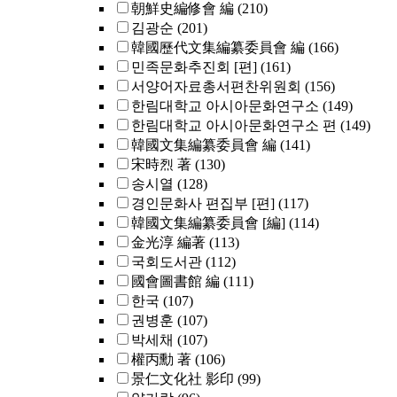
朝鮮史編修會 編
(210)
김광순
(201)
韓國歷代文集編纂委員會 編
(166)
민족문화추진회 [편]
(161)
서양어자료총서편찬위원회
(156)
한림대학교 아시아문화연구소
(149)
한림대학교 아시아문화연구소 편
(149)
韓國文集編纂委員會 編
(141)
宋時烈 著
(130)
송시열
(128)
경인문화사 편집부 [편]
(117)
韓國文集編纂委員會 [編]
(114)
金光淳 編著
(113)
국회도서관
(112)
國會圖書館 編
(111)
한국
(107)
권병훈
(107)
박세채
(107)
權丙勳 著
(106)
景仁文化社 影印
(99)