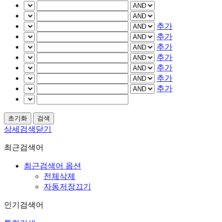
추가
추가
추가
추가
추가
추가
추가
상세검색닫기
최근검색어
최근검색어 옵션
전체삭제
자동저장끄기
인기검색어