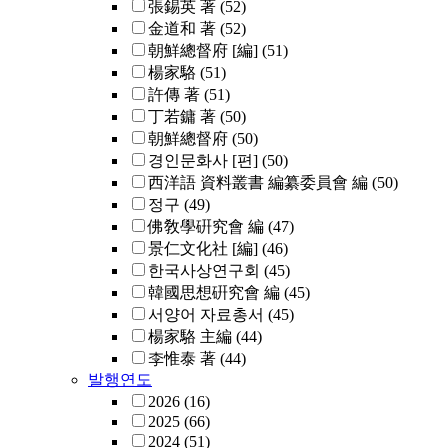
張錫英 著
(52)
金道和 著
(52)
朝鮮總督府 [編]
(51)
楊家駱
(51)
許傳 著
(51)
丁若鏞 著
(50)
朝鮮總督府
(50)
경인문화사 [편]
(50)
西洋語 資料叢書 編纂委員會 編
(50)
정구
(49)
佛敎學硏究會 編
(47)
景仁文化社 [編]
(46)
한국사상연구회
(45)
韓國思想硏究會 編
(45)
서양어 자료총서
(45)
楊家駱 主編
(44)
李惟泰 著
(44)
발행연도
2026
(16)
2025
(66)
2024
(51)