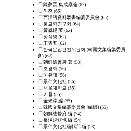
陳夢雷 集成原編
(67)
허전
(66)
西洋語資料叢書編纂委員會
(65)
불교학연구회
(64)
黃胤錫 著
(62)
장석영
(62)
王雲五
(62)
한국문집편찬위원회 (韓國文集編纂委員
會)
(62)
朝鮮總督府 著
(58)
조경화
(56)
이유태
(56)
景仁文化社
(56)
서울대학교
(55)
이황
(55)
金光淳 編
(55)
韓國文集編纂委員會 [編輯]
(55)
朝鮮總督府 編
(54)
長澤規矩也 編
(54)
景仁文化社編輯部 編
(53)