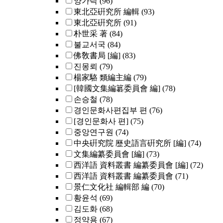
양가락
(96)
東北亞硏究所 編輯
(93)
東北亞硏究所
(91)
朴世采 著
(84)
불교서국
(84)
佛敎書局 [編]
(83)
진몽뢰
(79)
楊家駱 類編主編
(79)
[韓國文集編簒委員會 編]
(78)
손승철
(78)
경인문화사편집부 편
(76)
[경인문화사 편]
(75)
중앙연구원
(74)
中央硏究院 歷史語言硏究所 [編]
(74)
文集編纂委員會 [編]
(73)
西洋語 資料叢書 編纂委員會 [編]
(72)
西洋語 資料叢書 編纂委員會
(71)
景仁文化社 編輯部 編
(70)
황윤석
(69)
김도화
(68)
정약용
(67)