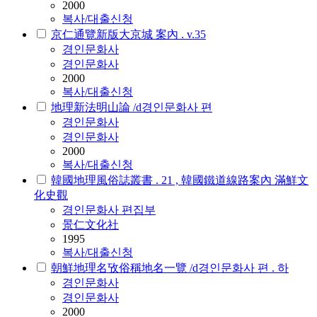
2000
복사/대출신청
京仁通覽新版大京城 案內 . v.35
경인문화사
경인문화사
2000
복사/대출신청
地理新法明山論 /d경인문화사 편
경인문화사
경인문화사
2000
복사/대출신청
韓國地理風俗誌叢書 . 21 , 韓國鐵道線路案內 滿鮮文
化史觀
경인문화사 편집부
景仁文化社
1995
복사/대출신청
朝鮮地理名攷俗稱地名一覽 /d경인문화사 편 . 하
경인문화사
경인문화사
2000