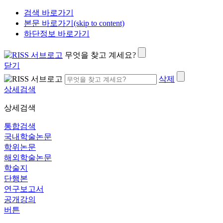
검색 바로가기
본문 바로가기(skip to content)
하단정보 바로가기
무엇을 찾고 계세요?
닫기
삭제
상세검색
상세검색
통합검색
국내학술논문
학위논문
해외학술논문
학술지
단행본
연구보고서
공개강의
버튼