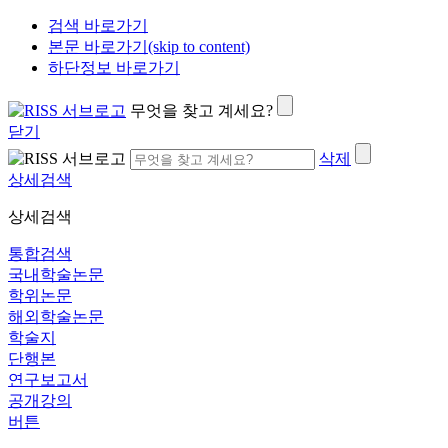
검색 바로가기
본문 바로가기(skip to content)
하단정보 바로가기
무엇을 찾고 계세요?
닫기
삭제
상세검색
상세검색
통합검색
국내학술논문
학위논문
해외학술논문
학술지
단행본
연구보고서
공개강의
버튼