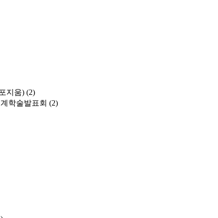
포지움)
(2)
춘계학술발표회
(2)