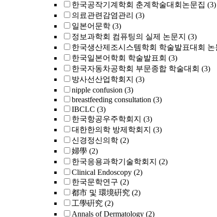
한국공작기계학회 춘계학술대회논문집
(3)
의료관련감염관리
(3)
일본어문학
(3)
정보과학회 컴퓨팅의 실제 논문지
(3)
한국생산제조시스템학회 학술발표대회 논
한국일본어학회 학술발표회
(3)
한국자동차공학회 부문종합 학술대회
(3)
방사선산업학회지
(3)
nipple confusion
(3)
breastfeeding consultation
(3)
IBCLC
(3)
한국항공우주학회지
(3)
대한한의학 방제학회지
(3)
신경정신의학
(2)
婦學
(2)
한국응용과학기술학회지
(2)
Clinical Endoscopy
(2)
한국문학연구
(2)
都市 및 環境硏究
(2)
工學硏究
(2)
Annals of Dermatology
(2)