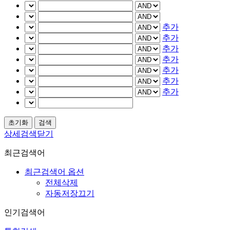
추가
추가
추가
추가
추가
추가
추가
상세검색닫기
최근검색어
최근검색어 옵션
전체삭제
자동저장끄기
인기검색어