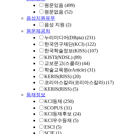
원문있음
(499)
원문없음
(52)
음성지원유무
음성 지원
(2)
원문제공처
누리미디어(DBpia)
(231)
한국연구재단(KCI)
(122)
한국학술정보(KISS)
(107)
KISTI(NDSL)
(89)
교보문고(스콜라)
(44)
학술교육원(eArticle)
(31)
KERIS(RISS)
(20)
코리아스칼라(코리아스칼라)
(17)
KERIS(RISS)
(5)
등재정보
KCI등재
(250)
SCOPUS
(31)
KCI등재후보
(24)
KCI우수등재
(5)
ESCI
(5)
SCIE
(1)