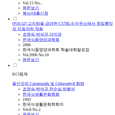
Vol.15 No.-
원문보기
복사/대출신청
[P10-32] 고지방을 급여한 C57BL/6 마우스에서 청일뽕잎
의 지질저하 작용
조영숙
,
박석규
,
이미경
한국식품영양과학회
2006
한국식품영양과학회 학술대회발표집
Vol.2006 No.10
원문보기
KCI등재
돌산갓의 Carotenoids 및 Chlorophyll 함량
조영숙
,
박석규
,
전순실
,
하봉석
한국식생활문화학회
1993
한국식생활문화학회지
Vol.8 No.2
원문보기