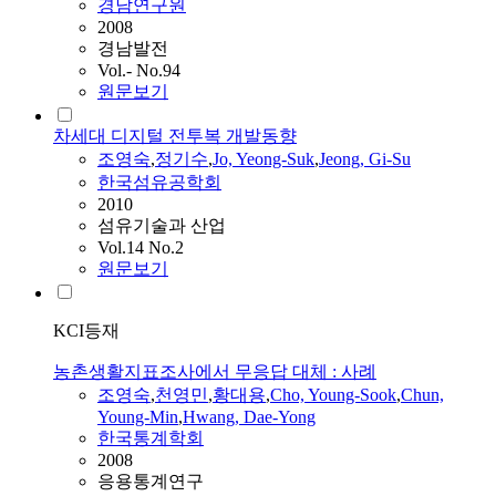
경남연구원
2008
경남발전
Vol.- No.94
원문보기
차세대 디지털 전투복 개발동향
조영숙
,
정기수
,
Jo, Yeong-Suk
,
Jeong, Gi-Su
한국섬유공학회
2010
섬유기술과 산업
Vol.14 No.2
원문보기
KCI등재
농촌생활지표조사에서 무응답 대체 : 사례
조영숙
,
천영민
,
황대용
,
Cho, Young-Sook
,
Chun,
Young-Min
,
Hwang, Dae-Yong
한국통계학회
2008
응용통계연구