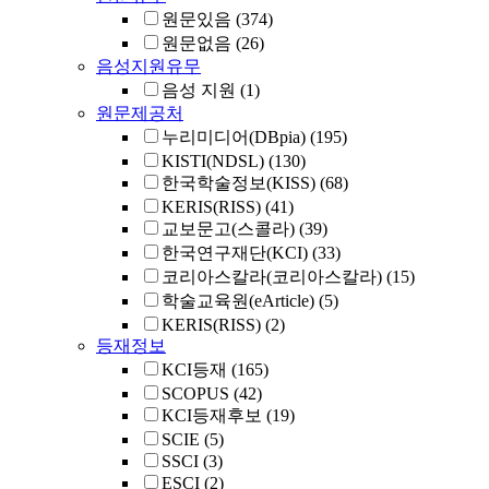
원문있음
(374)
원문없음
(26)
음성지원유무
음성 지원
(1)
원문제공처
누리미디어(DBpia)
(195)
KISTI(NDSL)
(130)
한국학술정보(KISS)
(68)
KERIS(RISS)
(41)
교보문고(스콜라)
(39)
한국연구재단(KCI)
(33)
코리아스칼라(코리아스칼라)
(15)
학술교육원(eArticle)
(5)
KERIS(RISS)
(2)
등재정보
KCI등재
(165)
SCOPUS
(42)
KCI등재후보
(19)
SCIE
(5)
SSCI
(3)
ESCI
(2)