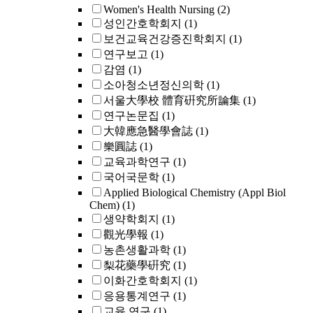
Women's Health Nursing
(2)
성인간호학회지
(1)
보건교육건강증진학회지
(1)
연구보고
(1)
감염
(1)
소아청소년정신의학
(1)
서울大學校 體育硏究所論集
(1)
연구논문집
(1)
大韓應急醫學會誌
(1)
樂圓誌
(1)
교육과학연구
(1)
국어국문학
(1)
Applied Biological Chemistry (Appl Biol
Chem)
(1)
생약학회지
(1)
觀光學報
(1)
농촌생활과학
(1)
梨花藥學硏究
(1)
이화간호학회지
(1)
응용통계연구
(1)
교육 연구
(1)