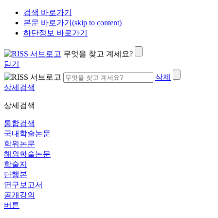
검색 바로가기
본문 바로가기(skip to content)
하단정보 바로가기
무엇을 찾고 계세요?
닫기
삭제
상세검색
상세검색
통합검색
국내학술논문
학위논문
해외학술논문
학술지
단행본
연구보고서
공개강의
버튼