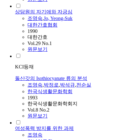
상담원의 자기애와 자긍심
조영숙
,
Jo, Yeong-Suk
대한간호협회
1990
대한간호
Vol.29 No.1
원문보기
KCI등재
돌산갓의 Isothiocyanate 류의 분석
조영숙
,
박정로
,
박석규
,
전순실
한국식생활문화학회
1993
한국식생활문화학회지
Vol.8 No.2
원문보기
여성폭력 방지를 위한 과제
조영숙