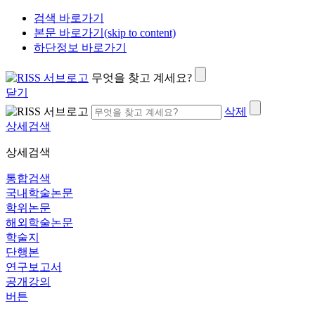
검색 바로가기
본문 바로가기(skip to content)
하단정보 바로가기
무엇을 찾고 계세요?
닫기
삭제
상세검색
상세검색
통합검색
국내학술논문
학위논문
해외학술논문
학술지
단행본
연구보고서
공개강의
버튼