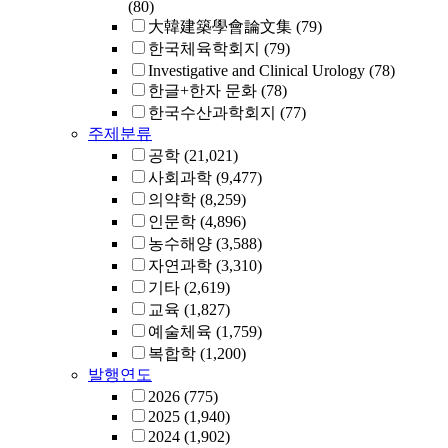
(80)
大韓建築學會論文集
(79)
한국체육학회지
(79)
Investigative and Clinical Urology
(78)
한글+한자 문화
(78)
한국수산과학회지
(77)
주제분류
공학
(21,021)
사회과학
(9,477)
의약학
(8,259)
인문학
(4,896)
농수해양
(3,588)
자연과학
(3,310)
기타
(2,619)
교육
(1,827)
예술체육
(1,759)
복합학
(1,200)
발행연도
2026
(775)
2025
(1,940)
2024
(1,902)