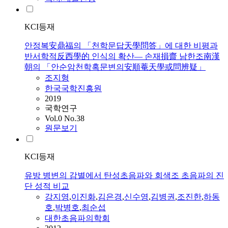
KCI등재
안정복安鼎福의 「천학문답天學問答」에 대한 비평과
반서학적反西學的 인식의 확산— 손재損齋 남한조南漢
朝의 「안순암천학혹문변의安順菴天學或問辨疑」
조
지형
한국국학진흥원
2019
국학연구
Vol.0 No.38
원문보기
KCI등재
유방 병변의 감별에서 탄성초음파와 회색조 초음파의 진
단 성적 비교
강지영
,
이진화
,
김은경
,
신수영
,
김병권
,
조
진한
,
하동
호
,
박병호
,
최순섭
대한초음파의학회