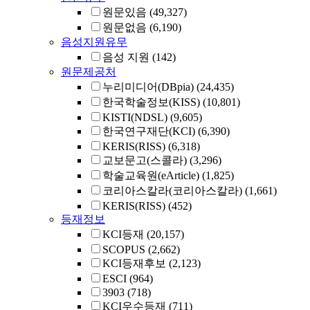
원문있음
(49,327)
원문없음
(6,190)
음성지원유무
음성 지원
(142)
원문제공처
누리미디어(DBpia)
(24,435)
한국학술정보(KISS)
(10,801)
KISTI(NDSL)
(9,605)
한국연구재단(KCI)
(6,390)
KERIS(RISS)
(6,318)
교보문고(스콜라)
(3,296)
학술교육원(eArticle)
(1,825)
코리아스칼라(코리아스칼라)
(1,661)
KERIS(RISS)
(452)
등재정보
KCI등재
(20,157)
SCOPUS
(2,662)
KCI등재후보
(2,123)
ESCI
(964)
3903
(718)
KCI우수등재
(711)