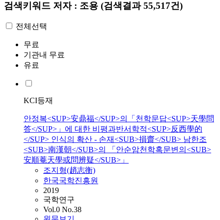
검색키워드
저자 : 조용
(검색결과 55,517건)
전체선택
무료
기관내 무료
유료
KCI등재
안정복<SUP>安鼎福</SUP>의「천학문답<SUP>天學問
答</SUP>」에 대한 비평과반서학적<SUP>反西學的
</SUP> 인식의 확산 - 손재<SUB>損齋</SUB> 남한조
<SUB>南漢朝</SUB>의 「안순암천학혹문변의<SUB>
安順菴天學或問辨疑</SUB>」
조
지형(趙志衡)
한국국학진흥원
2019
국학연구
Vol.0 No.38
원문보기