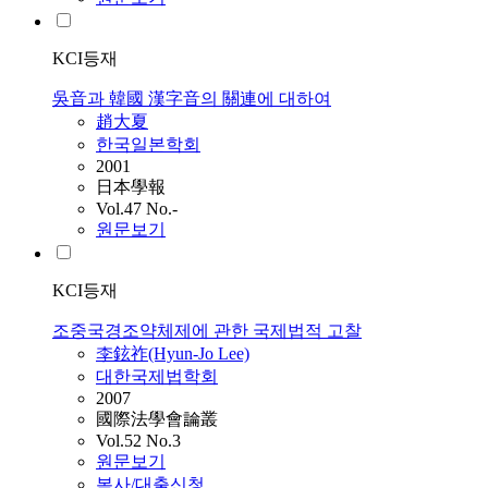
KCI등재
吳音과 韓國 漢字音의 關連에 대하여
趙大夏
한국일본학회
2001
日本學報
Vol.47 No.-
원문보기
KCI등재
조중국경조약체제에 관한 국제법적 고찰
李鉉祚(Hyun-Jo Lee)
대한국제법학회
2007
國際法學會論叢
Vol.52 No.3
원문보기
복사/대출신청