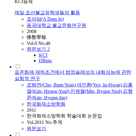
KCI등재
재일 조선불교유학생들의 활동
조
아담(A Dam Jo)
동국대학교 불교문화연구원
2008
佛敎學報
Vol.0 No.48
원문보기
2
KCI
DBpia
표준화재 재하조건에서 법정슬래브의 내화성능에 관한
실험적 연구
조
범연(Cho, Bum-Yean)
,
여인환(Yeo, In-Hwan)
,
김흥
열(Kim, Heung-Youl)
,
민병렬(Min, Byung-Yeol)
,
김형
준(Kim, Hyung-Jun)
한국화재소방학회
2011
한국화재소방학회 학술대회 논문집
Vol.2011 No.추계
원문보기