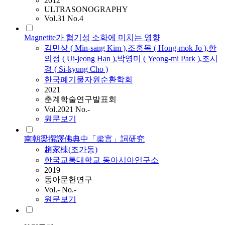
2012
ULTRASONOGRAPHY
Vol.31 No.4
Magnetite가 혐기성 소화에 미치는 영향
김민상 ( Min-sang Kim )
,
조
홍목 ( Hong-mok Jo )
,
한
의정 ( Ui-jeong Han )
,
박영미 ( Yeong-mi Park )
,
조
시
경 ( Si-kyung Cho )
한국폐기물자원순환학회
2021
춘계학술연구발표회
Vol.2021 No.-
원문보기
南朝梁撰譯佛典中「梁言」詞研究
趙家棟(
조
가동)
한국교통대학교 동아시아연구소
2019
동아문헌연구
Vol.- No.-
원문보기