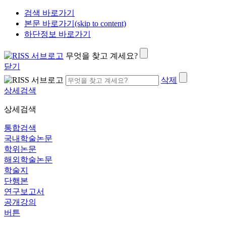
검색 바로가기
본문 바로가기(skip to content)
하단정보 바로가기
무엇을 찾고 계세요?
닫기
삭제
상세검색
상세검색
통합검색
국내학술논문
학위논문
해외학술논문
학술지
단행본
연구보고서
공개강의
버튼