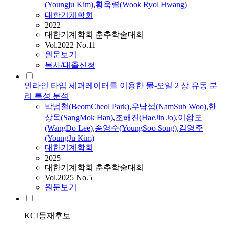
(Youngju Kim)
,
황욱렬(Wook Ryol Hwang)
대한기계학회
2022
대한기계학회 춘추학술대회
Vol.2022 No.11
원문보기
복사/대출신청
인라인 타입 세퍼레이터를 이용한 물-오일 2 상 유동 분
리 특성 분석
박범철(BeomCheol Park)
,
우남섭(NamSub Woo)
,
한
상목(SangMok Han)
,
조해진
(
HaeJin
Jo
)
,
이왕도
(WangDo Lee)
,
송영수(YoungSoo Song)
,
김영주
(YoungJu Kim)
대한기계학회
2025
대한기계학회 춘추학술대회
Vol.2025 No.5
원문보기
KCI등재후보