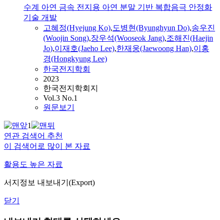
수계 아연 금속 전지용 아연 분말 기반 복합음극 안정화
기술 개발
고혜정(Hyejung Ko)
,
도병현(Byunghyun Do)
,
송우진
(Woojin Song)
,
장우석(Wooseok Jang)
,
조해진
(
Haejin
Jo
)
,
이재호(Jaeho Lee)
,
한재웅(Jaewoong Han)
,
이홍
경(Hongkyung Lee)
한국전지학회
2023
한국전지학회지
Vol.3 No.1
원문보기
1
연관 검색어 추천
이 검색어로 많이 본 자료
활용도 높은 자료
서지정보 내보내기(Export)
닫기