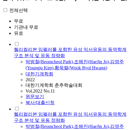
전체선택
무료
기관내 무료
유료
헬리컬리본 임펠러를 포함한 유성 믹서유동의 동역학계
구조 분석 및 유동 정량화
박범철(Beomcheol Park)
,
조해진
(
HaeJin
Jo
)
,
김영주
(Youngju Kim)
,
황욱렬(Wook Ryol Hwang)
대한기계학회
2022
대한기계학회 춘추학술대회
Vol.2022 No.11
원문보기
복사/대출신청
헬리컬리본 임펠러를 포함한 유성 믹서유동의 동역학계
구조 분석 및 유동 정량화
박범철(Beomcheol Park)
,
조해진
(
HaeJin
Jo
)
,
김영주