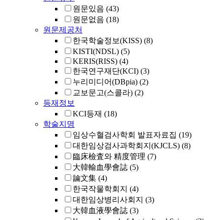
원문있음
(43)
원문없음
(18)
원문제공처
한국학술정보(KISS)
(8)
KISTI(NDSL)
(5)
KERIS(RISS)
(4)
한국연구재단(KCI)
(3)
누리미디어(DBpia)
(2)
교보문고(스콜라)
(2)
등재정보
KCI등재
(18)
학술지명
임상수혈검사학회 발표자료집
(19)
대한임상검사과학회지(KJCLS)
(8)
臨床檢査와 精度管理
(7)
大韓輸血學會誌
(5)
論文集
(4)
한국작물학회지
(4)
대한임상병리사회지
(3)
大韓血液學會誌
(3)