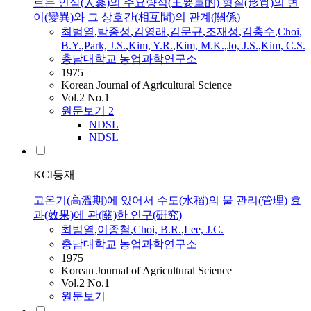
르는 인삼(人蔘)의 주요량적(主要量的) 형질(形質)의 변
이(變異)와 그 상호간(相互間)의 관계(關係)
최범열
,
박종성
,
김영래
,
김문규
,
조재성
,
김충수
,
Choi,
B.Y.
,
Park, J.S.
,
Kim, Y.R.
,
Kim, M.K.
,
Jo, J.S.
,
Kim, C.S.
충남대학교 농업과학연구소
1975
Korean Journal of Agricultural Science
Vol.2 No.1
원문보기
2
NDSL
NDSL
KCI등재
고온기(高溫期)에 있어서 수도(水稻)의 물 관리(管理) 효
과(效果)에 관(關)한 연구(硏究)
최범열
,
이종철
,
Choi, B.R.
,
Lee, J.C.
충남대학교 농업과학연구소
1975
Korean Journal of Agricultural Science
Vol.2 No.1
원문보기