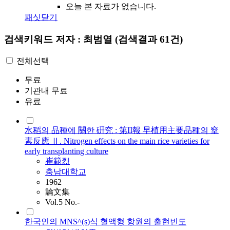
오늘 본 자료가 없습니다.
패싯닫기
검색키워드
저자 : 최범열
(검색결과 61건)
전체선택
무료
기관내 무료
유료
水稻의 品種에 關한 硏究 : 第II報 早植用主要品種의 窒
素反應 Ⅱ. Nitrogen effects on the main rice varieties for
early transplanting culture
崔範烈
충남대학교
1962
論文集
Vol.5 No.-
한국인의 MNS^(s)식 혈액형 항원의 출현빈도