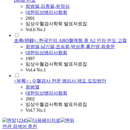
Del형 빈도
최범열
,
김종필
,
유정심
대한임상병리사협회
2001
임상수혈검사학회 발표자료집
Vol.6 No.1
초록(抄錄) : 한국인의 ABO혈액형 중 A2 인자 빈도 고찰
최범열
,
남기열
,
조승희
,
박성훈
,
홍진영
,
최중문
대한임상병리사협회
1997
임상수혈검사학회 발표자료집
Vol.4 No.1
<부록> : 수혈검사 전문 병리사 제도 도입방안
최범열
대한임상병리사협회
2002
임상수혈검사학회 발표자료집
Vol.7 No.1
1
2
3
4
5
연관 검색어 추천