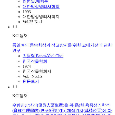
최범열
,
배형준
대한임상병리사협회
1993
대한임상병리사회지
Vol.25 No.1
KCI등재
통일벼의 등숙향상과 적고방지를 위한 묘대개선에 관한
연구
최범열
,
Beom-Yeol Choi
한국작물학회
1974
한국작물학회지
Vol.- No.15
원문보기
KCI등재
우량인삼생산(優良人蔘生産)을 위(爲)한 육종생리학적
(育種生理學的) 연구(硏究)(II) -재식위치(栽植位置)에 따