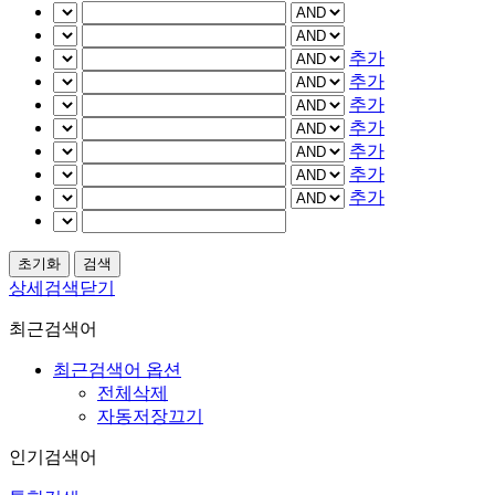
추가
추가
추가
추가
추가
추가
추가
상세검색닫기
최근검색어
최근검색어 옵션
전체삭제
자동저장끄기
인기검색어