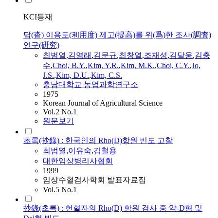
KCI등재
답(沓) 이용도(利用度) 제고(提高)를 위(爲)한 조사(調査)
연구(硏究)
최범열
,
김영래
,
김문규
,
최창열
,
조재성
,
김달웅
,
김충
수
,
Choi, B.Y.
,
Kim, Y.R.
,
Kim, M.K.
,
Choi, C.Y.
,
Jo,
J.S.
,
Kim, D.U.
,
Kim, C.S.
충남대학교 농업과학연구소
1975
Korean Journal of Agricultural Science
Vol.2 No.1
원문보기
초록(抄錄) : 한국인의 Rho(D)항원 빈도 고찰
최범열
,
이유숙
,
김철용
대한임상병리사협회
1999
임상수혈검사학회 발표자료집
Vol.5 No.1
抄錄(초록) : 헌혈자의 Rho(D) 항원 검사 중 약-D형 및