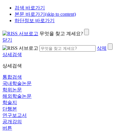
검색 바로가기
본문 바로가기(skip to content)
하단정보 바로가기
무엇을 찾고 계세요?
닫기
삭제
상세검색
상세검색
통합검색
국내학술논문
학위논문
해외학술논문
학술지
단행본
연구보고서
공개강의
버튼