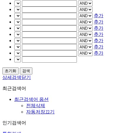
추가
추가
추가
추가
추가
추가
추가
상세검색닫기
최근검색어
최근검색어 옵션
전체삭제
자동저장끄기
인기검색어