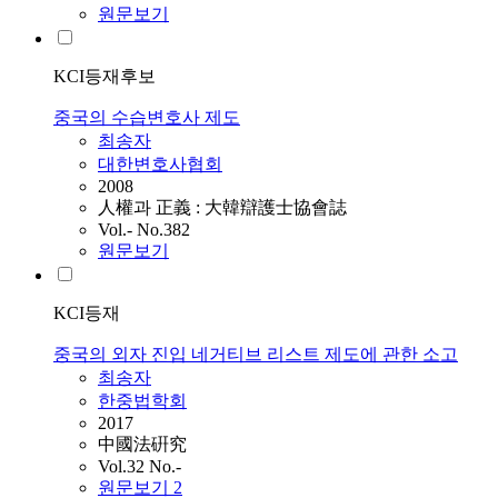
원문보기
KCI등재후보
중국의 수습변호사 제도
최송자
대한변호사협회
2008
人權과 正義 : 大韓辯護士協會誌
Vol.- No.382
원문보기
KCI등재
중국의 외자 진입 네거티브 리스트 제도에 관한 소고
최송자
한중법학회
2017
中國法硏究
Vol.32 No.-
원문보기
2