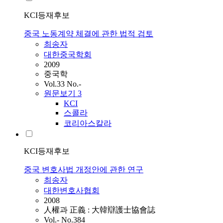
KCI등재후보
중국 노동계약 체결에 관한 법적 검토
최송자
대한중국학회
2009
중국학
Vol.33 No.-
원문보기
3
KCI
스콜라
코리아스칼라
KCI등재후보
중국 변호사법 개정안에 관한 연구
최송자
대한변호사협회
2008
人權과 正義 : 大韓辯護士協會誌
Vol.- No.384