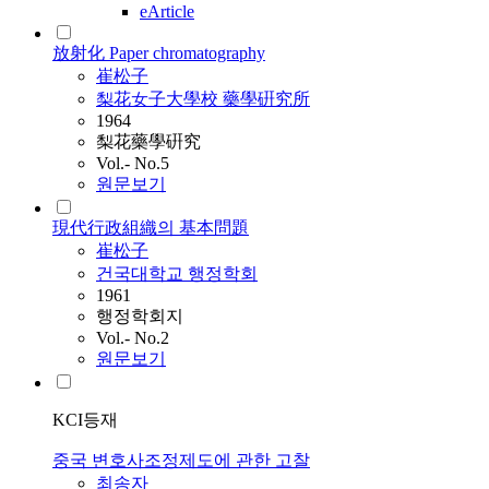
eArticle
放射化 Paper chromatography
崔松子
梨花女子大學校 藥學硏究所
1964
梨花藥學硏究
Vol.- No.5
원문보기
現代行政組織의 基本問題
崔松子
건국대학교 행정학회
1961
행정학회지
Vol.- No.2
원문보기
KCI등재
중국 변호사조정제도에 관한 고찰
최송자