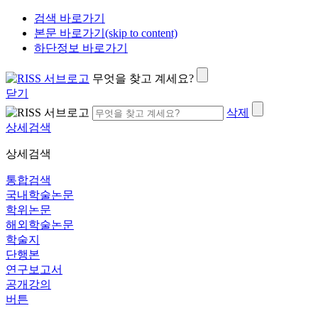
검색 바로가기
본문 바로가기(skip to content)
하단정보 바로가기
무엇을 찾고 계세요?
닫기
삭제
상세검색
상세검색
통합검색
국내학술논문
학위논문
해외학술논문
학술지
단행본
연구보고서
공개강의
버튼