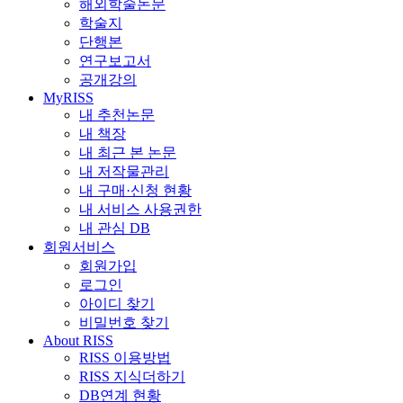
해외학술논문
학술지
단행본
연구보고서
공개강의
MyRISS
내 추천논문
내 책장
내 최근 본 논문
내 저작물관리
내 구매·신청 현황
내 서비스 사용권한
내 관심 DB
회원서비스
회원가입
로그인
아이디 찾기
비밀번호 찾기
About RISS
RISS 이용방법
RISS 지식더하기
DB연계 현황