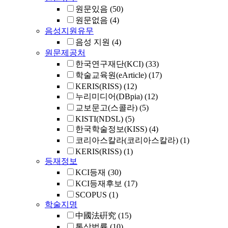
원문있음
(50)
원문없음
(4)
음성지원유무
음성 지원
(4)
원문제공처
한국연구재단(KCI)
(33)
학술교육원(eArticle)
(17)
KERIS(RISS)
(12)
누리미디어(DBpia)
(12)
교보문고(스콜라)
(5)
KISTI(NDSL)
(5)
한국학술정보(KISS)
(4)
코리아스칼라(코리아스칼라)
(1)
KERIS(RISS)
(1)
등재정보
KCI등재
(30)
KCI등재후보
(17)
SCOPUS
(1)
학술지명
中國法硏究
(15)
통상법률
(10)