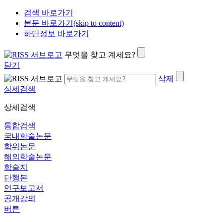
검색 바로가기
본문 바로가기(skip to content)
하단정보 바로가기
무엇을 찾고 계세요?
닫기
삭제
상세검색
상세검색
통합검색
국내학술논문
학위논문
해외학술논문
학술지
단행본
연구보고서
공개강의
버튼