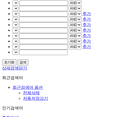
추가
추가
추가
추가
추가
추가
추가
상세검색닫기
최근검색어
최근검색어 옵션
전체삭제
자동저장끄기
인기검색어