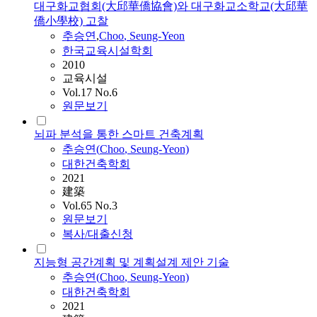
대구화교협회(大邱華僑協會)와 대구화교소학교(大邱華
僑小學校) 고찰
추승연
,
Choo
, Seung-Yeon
한국교육시설학회
2010
교육시설
Vol.17 No.6
원문보기
뇌파 분석을 통한 스마트 건축계획
추승연
(
Choo
, Seung-Yeon)
대한건축학회
2021
建築
Vol.65 No.3
원문보기
복사/대출신청
지능형 공간계획 및 계획설계 제안 기술
추승연
(
Choo
, Seung-Yeon)
대한건축학회
2021