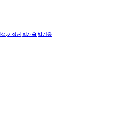
창석
,
이정란
,
박재읍
,
박기웅