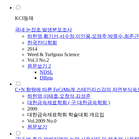
KCI등재
국내 논잡초 발생분포조사
하헌영
,
황기선
,
서수정
,
이인용
,
오영주
,
박중수
,
최준근
한국잔디학회
2014
Weed & Turfgrass Science
Vol.3 No.2
원문보기
2
NDSL
DBpia
C+N 함량에 따른 FeCrMn계 스테인리스강의 자연부식속도
하헌영
,
이태호
,
오창석
,
김성준
대한금속재료학회 ( 구 대한금속학회 )
2009
대한금속재료학회 학술대회 개요집
Vol.2009 No.0
원문보기