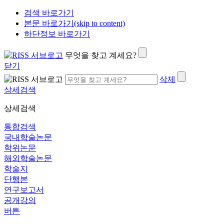
검색 바로가기
본문 바로가기(skip to content)
하단정보 바로가기
무엇을 찾고 계세요?
닫기
삭제
상세검색
상세검색
통합검색
국내학술논문
학위논문
해외학술논문
학술지
단행본
연구보고서
공개강의
버튼