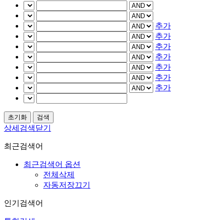
추가
추가
추가
추가
추가
추가
추가
상세검색닫기
최근검색어
최근검색어 옵션
전체삭제
자동저장끄기
인기검색어