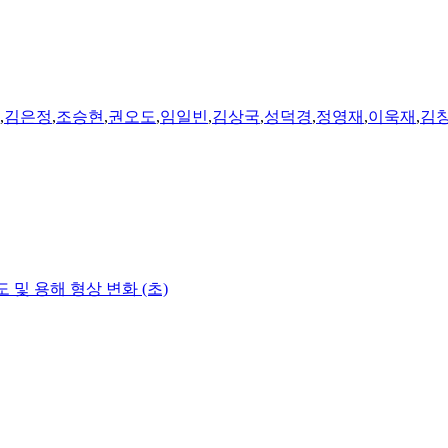
,
김은정
,
조승현
,
권오도
,
임일빈
,
김상국
,
성덕경
,
정영재
,
이욱재
,
김
 및 용해 형상 변화 (초)