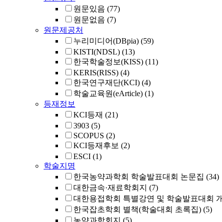
원문있음
(77)
원문없음
(7)
원문제공처
누리미디어(DBpia)
(59)
KISTI(NDSL)
(13)
한국학술정보(KISS)
(11)
KERIS(RISS)
(4)
한국연구재단(KCI)
(4)
학술교육원(eArticle)
(1)
등재정보
KCI등재
(21)
3903
(5)
SCOPUS
(2)
KCI등재후보
(2)
ESCI
(1)
학술지명
한국농약과학회 학술발표대회 논문집
(34)
대한금속·재료학회지
(7)
대한용접학회 특별강연 및 학술발표대회 
한국잡초학회 별책(학술대회 초록집)
(5)
농약과학회지
(5)