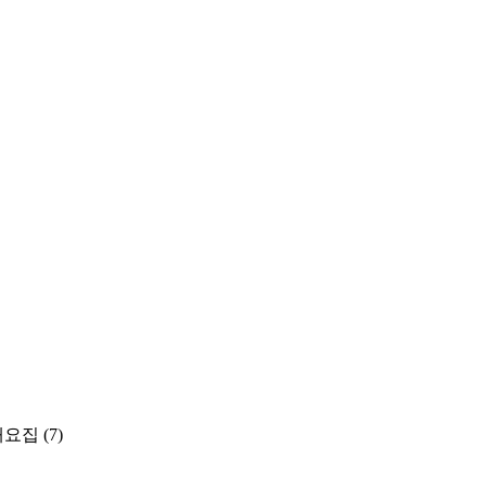
개요집
(7)