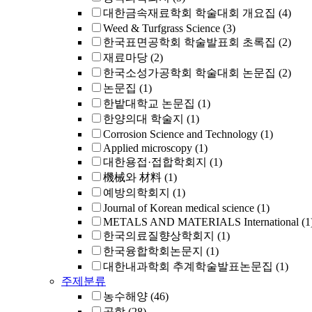
대한금속재료학회 학술대회 개요집
(4)
Weed & Turfgrass Science
(3)
한국표면공학회 학술발표회 초록집
(2)
재료마당
(2)
한국소성가공학회 학술대회 논문집
(2)
논문집
(1)
한밭대학교 논문집
(1)
한양의대 학술지
(1)
Corrosion Science and Technology
(1)
Applied microscopy
(1)
대한용접·접합학회지
(1)
機械와 材料
(1)
예방의학회지
(1)
Journal of Korean medical science
(1)
METALS AND MATERIALS International
(1
한국의료질향상학회지
(1)
한국융합학회논문지
(1)
대한내과학회 추계학술발표논문집
(1)
주제분류
농수해양
(46)
공학
(28)