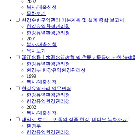
2002
복사/대출신청
목차보기
한강수변구역관리 기본계획 및 설계 종합 보고서
한강유역환경관리청
한강유역환경관리청
2001
복사/대출신청
목차보기
漢江水系上水源水質改善 및 住民支援등에 관한 法律叢書(法
한강유역환경관리청
환경부 한강유역환경관리청
1999
복사/대출신청
한강유역관리 업무편람
한강유역환경관리청
한강유역환경관리청
2002
복사/대출신청
내일로 흐르는 민족의 젖줄 한강 [비디오 녹화자료]
환경
부
한강유역환경관리청