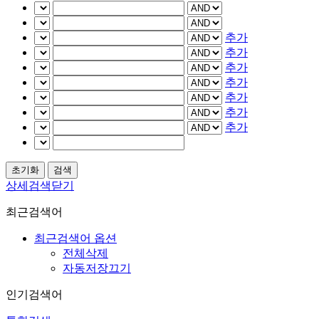
추가
추가
추가
추가
추가
추가
추가
상세검색닫기
최근검색어
최근검색어 옵션
전체삭제
자동저장끄기
인기검색어