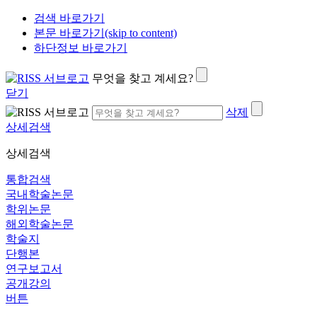
검색 바로가기
본문 바로가기(skip to content)
하단정보 바로가기
무엇을 찾고 계세요?
닫기
삭제
상세검색
상세검색
통합검색
국내학술논문
학위논문
해외학술논문
학술지
단행본
연구보고서
공개강의
버튼