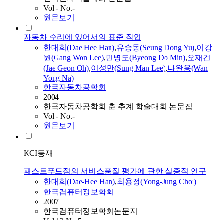
Vol.- No.-
원문보기
자동차 수리에 있어서의 표준 작업
한대희
(
Dae
Hee
Han
)
,
유승동(Seung Dong Yu)
,
이강
원(Gang Won Lee)
,
민병도(Byeong Do Min)
,
오재건
(Jae Geon Oh)
,
이성만(Sung Man Lee)
,
나완용(Wan
Yong Na)
한국자동차공학회
2004
한국자동차공학회 춘 추계 학술대회 논문집
Vol.- No.-
원문보기
KCI등재
패스트푸드점의 서비스품질 평가에 관한 실증적 연구
한대희
(
Dae
-
Hee
Han
)
,
최용정(Yong-Jung Choi)
한국컴퓨터정보학회
2007
한국컴퓨터정보학회논문지