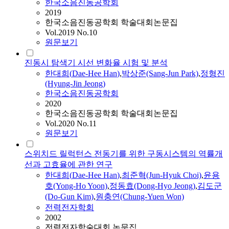
한국소음진동공학회
2019
한국소음진동공학회 학술대회논문집
Vol.2019 No.10
원문보기
진동시 탐색기 시선 변화율 시험 및 분석
한대희
(
Dae
-
Hee
Han
)
,
박상준(Sang-Jun Park)
,
정형진
(Hyung-Jin Jeong)
한국소음진동공학회
2020
한국소음진동공학회 학술대회논문집
Vol.2020 No.11
원문보기
스위치드 릴럭턴스 전동기를 위한 구동시스템의 역률개
선과 고효율에 관한 연구
한대희
(
Dae
-
Hee
Han
)
,
최준혁(Jun-Hyuk Choi)
,
윤용
호(Yong-Ho Yoon)
,
정동효(Dong-Hyo Jeong)
,
김도군
(Do-Gun Kim)
,
원충연(Chung-Yuen Won)
전력전자학회
2002
전력전자학술대회 논문집