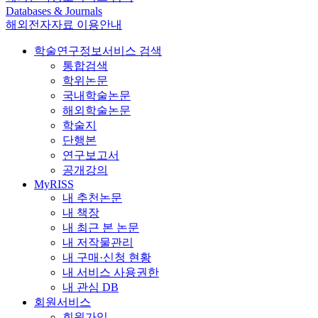
Databases & Journals
해외전자자료 이용안내
학술연구정보서비스 검색
통합검색
학위논문
국내학술논문
해외학술논문
학술지
단행본
연구보고서
공개강의
MyRISS
내 추천논문
내 책장
내 최근 본 논문
내 저작물관리
내 구매·신청 현황
내 서비스 사용권한
내 관심 DB
회원서비스
회원가입