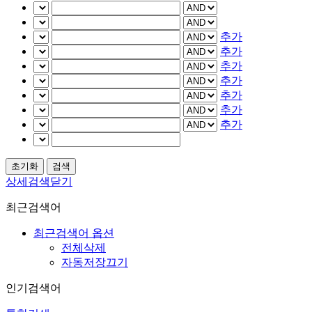
추가
추가
추가
추가
추가
추가
추가
상세검색닫기
최근검색어
최근검색어 옵션
전체삭제
자동저장끄기
인기검색어