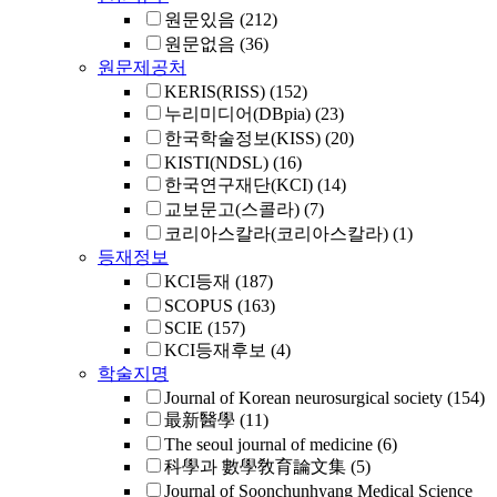
원문있음
(212)
원문없음
(36)
원문제공처
KERIS(RISS)
(152)
누리미디어(DBpia)
(23)
한국학술정보(KISS)
(20)
KISTI(NDSL)
(16)
한국연구재단(KCI)
(14)
교보문고(스콜라)
(7)
코리아스칼라(코리아스칼라)
(1)
등재정보
KCI등재
(187)
SCOPUS
(163)
SCIE
(157)
KCI등재후보
(4)
학술지명
Journal of Korean neurosurgical society
(154)
最新醫學
(11)
The seoul journal of medicine
(6)
科學과 數學敎育論文集
(5)
Journal of Soonchunhyang Medical Science