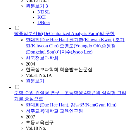
Vol.12 No.5
원문보기
3
NDSL
KCI
DBpia
탈중심분산팜(DeCentralized Analysis Farm)의 구현
한대희
(
Dae
Hee
Han
)
,
권기환(Kihwan Kwon)
,
조기
현(Kihyeon Cho)
,
오영도(Youngdo Oh)
,
손동철
(Dongchul Son)
,
이지수(Jysoo Lee)
한국정보과학회
2004
한국정보과학회 학술발표논문집
Vol.31 No.1A
원문보기
수학 수업 컨설팅 연구―초등학생 4학년의 삼각형 그리
기를 중심으로
한대희
(
Dae
Hee
Han
), 김남균(NamGyun Kim)
청주교육대학교 교육연구원
2007
초등교육연구
Vol.18 No.-