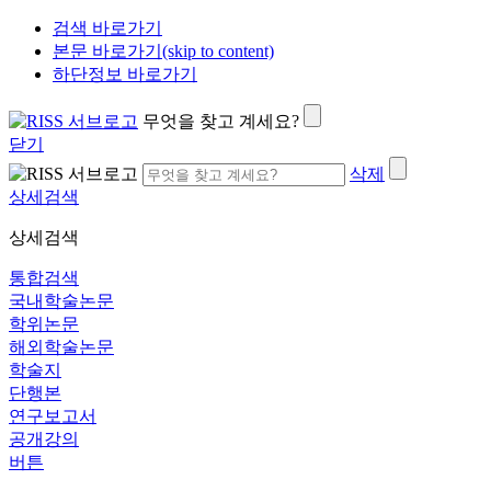
검색 바로가기
본문 바로가기(skip to content)
하단정보 바로가기
무엇을 찾고 계세요?
닫기
삭제
상세검색
상세검색
통합검색
국내학술논문
학위논문
해외학술논문
학술지
단행본
연구보고서
공개강의
버튼