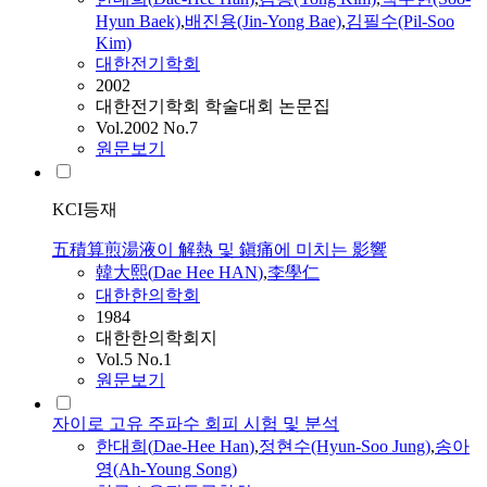
Hyun Baek)
,
배진용(Jin-Yong Bae)
,
김필수(Pil-Soo
Kim)
대한전기학회
2002
대한전기학회 학술대회 논문집
Vol.2002 No.7
원문보기
KCI등재
五積算煎湯液이 解熱 및 鎭痛에 미치는 影響
韓大熙(
Dae
Hee
HAN
)
,
李學仁
대한한의학회
1984
대한한의학회지
Vol.5 No.1
원문보기
자이로 고유 주파수 회피 시험 및 분석
한대희
(
Dae
-
Hee
Han
)
,
정현수(Hyun-Soo Jung)
,
송아
영(Ah-Young Song)