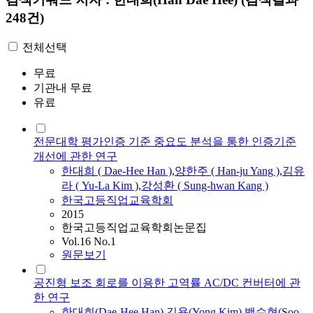
248건)
전체선택
무료
기관내 무료
유료
전문대학 평가인증 기준 중요도 분석을 통한 인증기준
개선에 관한 연구
한대희
(
Dae
-
Hee
Han
)
,
양한주 (
Han
-ju Yang )
,
김유
라 ( Yu-La Kim )
,
강성환 ( Sung-hwan Kang )
한국고등직업교육학회
2015
한국고등직업교육학회논문집
Vol.16 No.1
원문보기
공진형 보조 회로를 이용한 고역률 AC/DC 컨버터에 관
한 연구
한대희
(
Dae
-
Hee
Han
)
,
김용(Yong Kim)
,
백수현(Soo-