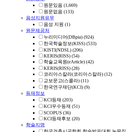
원문있음
(1,669)
원문없음
(133)
음성지원유무
음성 지원
(1)
원문제공처
누리미디어(DBpia)
(924)
한국학술정보(KISS)
(533)
KISTI(NDSL)
(206)
KERIS(RISS)
(54)
학술교육원(eArticle)
(42)
KERIS(RISS)
(28)
코리아스칼라(코리아스칼라)
(12)
교보문고(스콜라)
(11)
한국연구재단(KCI)
(9)
등재정보
KCI등재
(203)
KCI우수등재
(51)
SCOPUS
(36)
KCI등재후보
(20)
학술지명
한국건축시공학회 학술발표대회 논문집