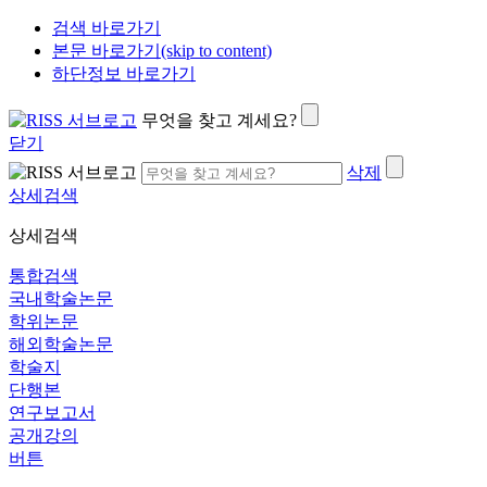
검색 바로가기
본문 바로가기(skip to content)
하단정보 바로가기
무엇을 찾고 계세요?
닫기
삭제
상세검색
상세검색
통합검색
국내학술논문
학위논문
해외학술논문
학술지
단행본
연구보고서
공개강의
버튼