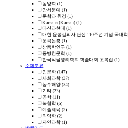
동양학
(1)
안서문예
(1)
문학과 환경
(1)
Koreana (Korean)
(1)
다산과현대
(1)
매헌 윤봉길의사 탄신 110주년 기념 국내
운곡논총
(1)
상품학연구
(1)
동방한문학
(1)
한국식물병리학회 학술대회 초록집
(1)
주제분류
인문학
(147)
사회과학
(37)
농수해양
(34)
기타
(23)
공학
(11)
복합학
(6)
예술체육
(2)
의약학
(2)
자연과학
(1)