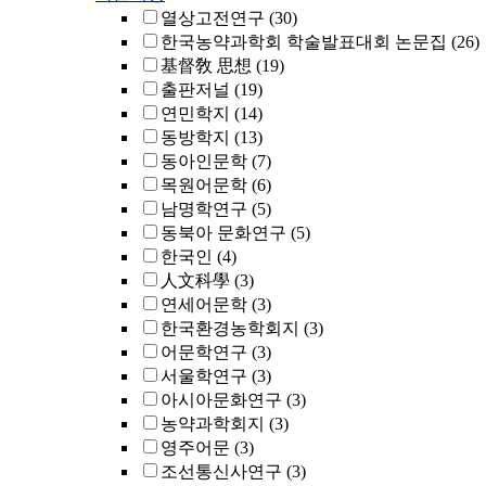
열상고전연구
(30)
한국농약과학회 학술발표대회 논문집
(26)
基督敎 思想
(19)
출판저널
(19)
연민학지
(14)
동방학지
(13)
동아인문학
(7)
목원어문학
(6)
남명학연구
(5)
동북아 문화연구
(5)
한국인
(4)
人文科學
(3)
연세어문학
(3)
한국환경농학회지
(3)
어문학연구
(3)
서울학연구
(3)
아시아문화연구
(3)
농약과학회지
(3)
영주어문
(3)
조선통신사연구
(3)