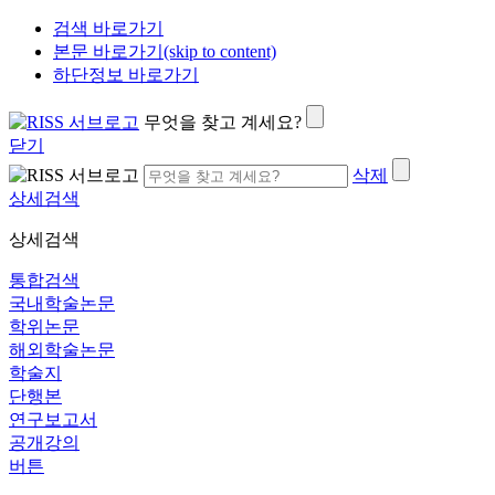
검색 바로가기
본문 바로가기(skip to content)
하단정보 바로가기
무엇을 찾고 계세요?
닫기
삭제
상세검색
상세검색
통합검색
국내학술논문
학위논문
해외학술논문
학술지
단행본
연구보고서
공개강의
버튼