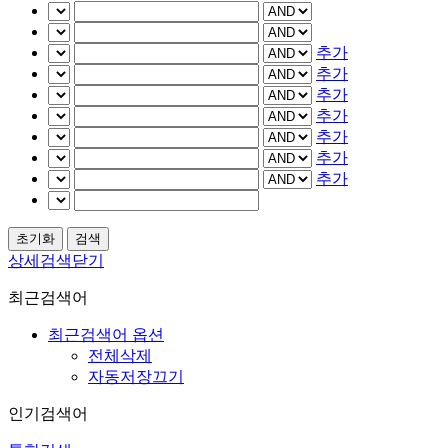
추가
추가
추가
추가
추가
추가
추가
상세검색닫기
최근검색어
최근검색어 옵션
전체삭제
자동저장끄기
인기검색어