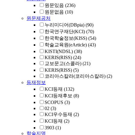
원문있음
(236)
원문없음
(10)
원문제공처
누리미디어(DBpia)
(90)
한국연구재단(KCI)
(70)
한국학술정보(KISS)
(54)
학술교육원(eArticle)
(43)
KISTI(NDSL)
(38)
KERIS(RISS)
(24)
교보문고(스콜라)
(21)
KERIS(RISS)
(5)
코리아스칼라(코리아스칼라)
(2)
등재정보
KCI등재
(132)
KCI등재후보
(8)
SCOPUS
(3)
02
(3)
KCI우수등재
(2)
KCI등재
(2)
3903
(1)
학술지명