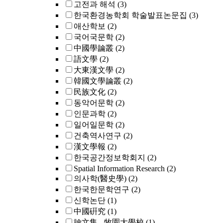
고전과 해석
(3)
한국환경농학회 학술발표논문집
(3)
애산학보
(2)
국어국문학
(2)
中國學論叢
(2)
語文學
(2)
大東漢文學
(2)
韓國文學論叢
(2)
民族文化
(2)
동악어문학
(2)
인문과학
(2)
일어일문학
(2)
건축역사연구
(2)
漢文學報
(2)
한국공간정보학회지
(2)
Spatial Information Research
(2)
의사학(醫史學)
(2)
한국한문학연구
(2)
신학논단
(1)
中國硏究
(1)
論文集 - 牧園大學校
(1)