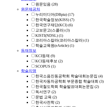
원문있음
(28)
원문제공처
누리미디어(DBpia)
(17)
한국학술정보(KISS)
(7)
한국연구재단(KCI)
(6)
교보문고(스콜라)
(3)
KISTI(NDSL)
(1)
코리아스칼라(코리아스칼라)
(1)
학술교육원(eArticle)
(1)
등재정보
KCI등재
(9)
KCI등재후보
(2)
SCOPUS
(1)
학술지명
한국소음진동공학회 학술대회논문집
(4)
한국자동차공학회 부문종합 학술대회
(3)
한국철도학회 학술발표대회논문집
(2)
독서연구
(2)
문법 교육
(2)
한국사전학
(2)