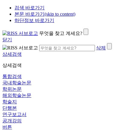
검색 바로가기
본문 바로가기(skip to content)
하단정보 바로가기
무엇을 찾고 계세요?
닫기
삭제
상세검색
상세검색
통합검색
국내학술논문
학위논문
해외학술논문
학술지
단행본
연구보고서
공개강의
버튼