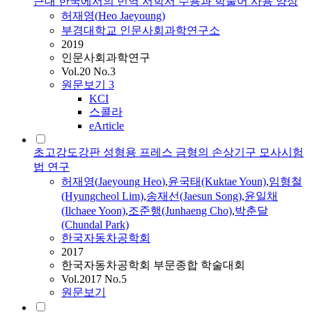
근대 한국에서의 번역 서학서 수용과 학술어 사용 양상
허재영
(
Heo
Jaeyoung
)
부경대학교 인문사회과학연구소
2019
인문사회과학연구
Vol.20 No.3
원문보기
3
KCI
스콜라
eArticle
초고강도강판 성형용 프레스 금형의 손상기구 모사시험
법 연구
허재영
(
Jaeyoung
Heo
)
,
윤국태(Kuktae Youn)
,
임형철
(Hyungcheol Lim)
,
송재선(Jaesun Song)
,
윤일채
(Ilchaee Yoon)
,
조준행(Junhaeng Cho)
,
박춘달
(Chundal Park)
한국자동차공학회
2017
한국자동차공학회 부문종합 학술대회
Vol.2017 No.5
원문보기