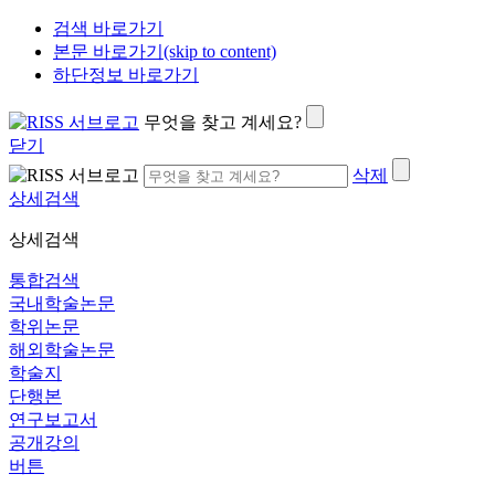
검색 바로가기
본문 바로가기(skip to content)
하단정보 바로가기
무엇을 찾고 계세요?
닫기
삭제
상세검색
상세검색
통합검색
국내학술논문
학위논문
해외학술논문
학술지
단행본
연구보고서
공개강의
버튼