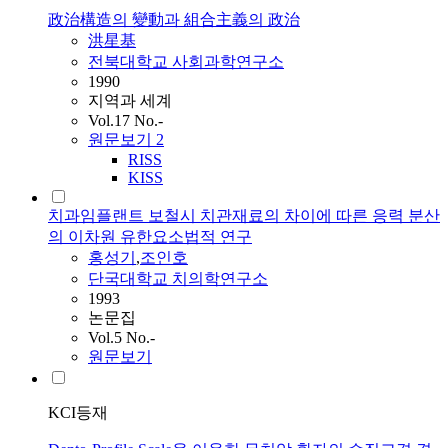
政治構造의 變動과 組合主義의 政治
洪星基
전북대학교 사회과학연구소
1990
지역과 세계
Vol.17 No.-
원문보기
2
RISS
KISS
치과임플랜트 보철시 치관재료의 차이에 따른 응력 분산
의 이차원 유한요소법적 연구
홍성기
,
조인호
단국대학교 치의학연구소
1993
논문집
Vol.5 No.-
원문보기
KCI등재