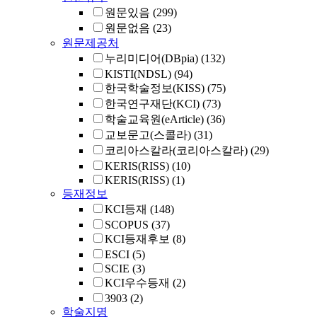
원문있음
(299)
원문없음
(23)
원문제공처
누리미디어(DBpia)
(132)
KISTI(NDSL)
(94)
한국학술정보(KISS)
(75)
한국연구재단(KCI)
(73)
학술교육원(eArticle)
(36)
교보문고(스콜라)
(31)
코리아스칼라(코리아스칼라)
(29)
KERIS(RISS)
(10)
KERIS(RISS)
(1)
등재정보
KCI등재
(148)
SCOPUS
(37)
KCI등재후보
(8)
ESCI
(5)
SCIE
(3)
KCI우수등재
(2)
3903
(2)
학술지명