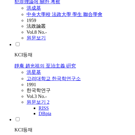
犯罪理論에 關한 考察
洪成基
中央大學校 法政大學 學生 聯合學會
1959
法政論叢
Vol.8 No.-
원문보기
KCI등재
靜庵 趙光祖의 至治主義 硏究
洪星基
고려대학교 한국학연구소
1991
한국학연구
Vol.3 No.-
원문보기
2
RISS
DBpia
KCI등재