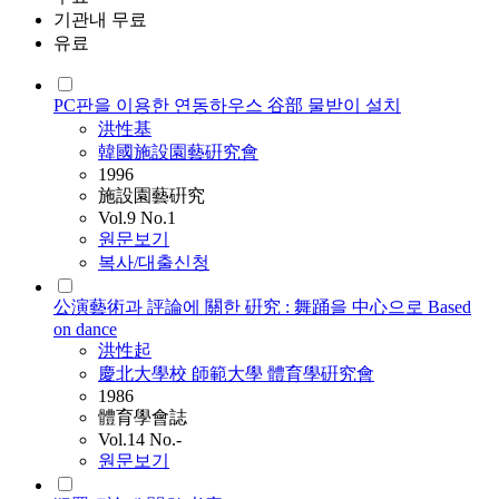
기관내 무료
유료
PC판을 이용한 연동하우스 谷部 물받이 설치
洪性基
韓國施設園藝硏究會
1996
施設園藝硏究
Vol.9 No.1
원문보기
복사/대출신청
公演藝術과 評論에 關한 硏究 : 舞踊을 中心으로 Based
on dance
洪性起
慶北大學校 師範大學 體育學硏究會
1986
體育學會誌
Vol.14 No.-
원문보기