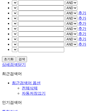
추가
추가
추가
추가
추가
추가
추가
상세검색닫기
최근검색어
최근검색어 옵션
전체삭제
자동저장끄기
인기검색어