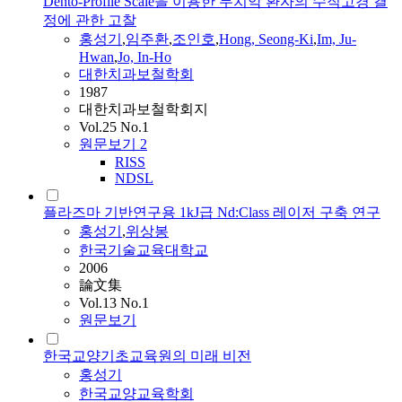
Dento-Profile Scale을 이용한 무치악 환자의 수직고경 결
정에 관한 고찰
홍성기
,
임주환
,
조인호
,
Hong, Seong-Ki
,
Im, Ju-
Hwan
,
Jo, In-Ho
대한치과보철학회
1987
대한치과보철학회지
Vol.25 No.1
원문보기
2
RISS
NDSL
플라즈마 기반연구용 1kJ급 Nd:Class 레이저 구축 연구
홍성기
,
위상봉
한국기술교육대학교
2006
論文集
Vol.13 No.1
원문보기
한국교양기초교육원의 미래 비전
홍성기
한국교양교육학회