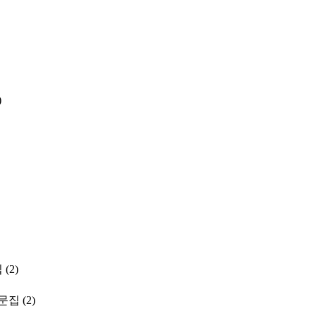
)
집
(2)
문집
(2)