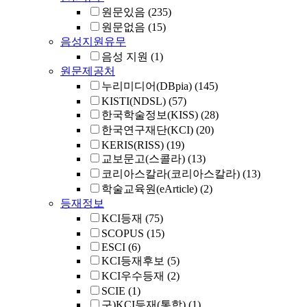
원문있음
(235)
원문없음
(15)
음성지원유무
음성 지원
(1)
원문제공처
누리미디어(DBpia)
(145)
KISTI(NDSL)
(57)
한국학술정보(KISS)
(28)
한국연구재단(KCI)
(20)
KERIS(RISS)
(19)
교보문고(스콜라)
(13)
코리아스칼라(코리아스칼라)
(13)
학술교육원(eArticle)
(2)
등재정보
KCI등재
(75)
SCOPUS
(15)
ESCI
(6)
KCI등재후보
(5)
KCI우수등재
(2)
SCIE
(1)
구)KCI등재(통합)
(1)