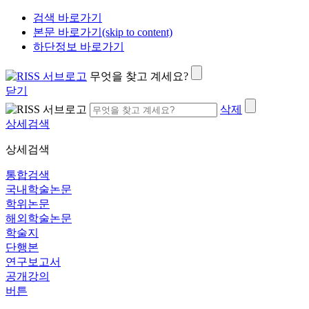
검색 바로가기
본문 바로가기(skip to content)
하단정보 바로가기
무엇을 찾고 계세요?
닫기
삭제
상세검색
상세검색
통합검색
국내학술논문
학위논문
해외학술논문
학술지
단행본
연구보고서
공개강의
버튼