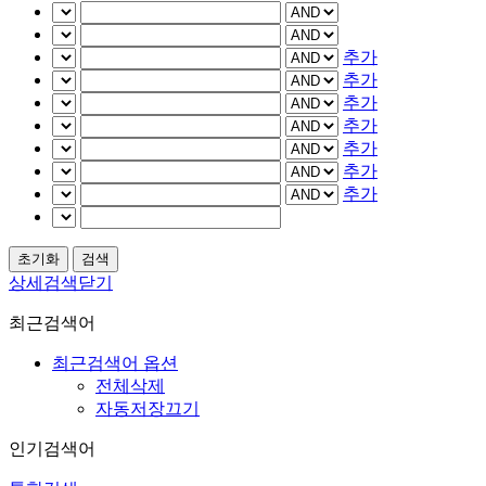
추가
추가
추가
추가
추가
추가
추가
상세검색닫기
최근검색어
최근검색어 옵션
전체삭제
자동저장끄기
인기검색어