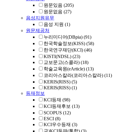
원문있음
(205)
원문없음
(27)
음성지원유무
음성 지원
(1)
원문제공처
누리미디어(DBpia)
(91)
한국학술정보(KISS)
(58)
한국연구재단(KCI)
(46)
KISTI(NDSL)
(23)
교보문고(스콜라)
(18)
학술교육원(eArticle)
(13)
코리아스칼라(코리아스칼라)
(11)
KERIS(RISS)
(5)
KERIS(RISS)
(1)
등재정보
KCI등재
(98)
KCI등재후보
(13)
SCOPUS
(12)
ESCI
(8)
KCI우수등재
(3)
구)KCI등재(통합)
(3)