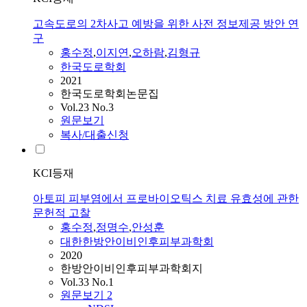
고속도로의 2차사고 예방을 위한 사전 정보제공 방안 연
구
홍수정
,
이지연
,
오하람
,
김형규
한국도로학회
2021
한국도로학회논문집
Vol.23 No.3
원문보기
복사/대출신청
KCI등재
아토피 피부염에서 프로바이오틱스 치료 유효성에 관한
문헌적 고찰
홍수정
,
정명수
,
안성훈
대한한방안이비인후피부과학회
2020
한방안이비인후피부과학회지
Vol.33 No.1
원문보기
2