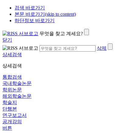
검색 바로가기
본문 바로가기(skip to content)
하단정보 바로가기
무엇을 찾고 계세요?
닫기
삭제
상세검색
상세검색
통합검색
국내학술논문
학위논문
해외학술논문
학술지
단행본
연구보고서
공개강의
버튼