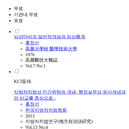
무료
기관내 무료
유료
뇌성마비의 일반적개념과 임상통계
홍정선
高麗大學校 醫學技術大學
1976
高麗醫技大雜誌
Vol.7 No.1
KCI등재
지방자치법상 민간위탁의 개념- 행정실무상 유사개념과
의 비교를 중심으로 -
홍정선
한국지방자치법학회
2013
지방자치법연구(地方自治法硏究)
Vol.13 No.4