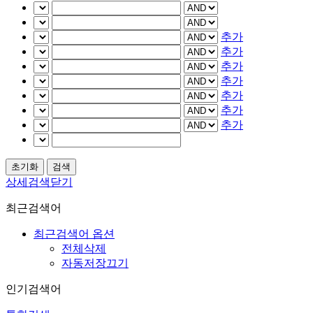
추가
추가
추가
추가
추가
추가
추가
상세검색닫기
최근검색어
최근검색어 옵션
전체삭제
자동저장끄기
인기검색어