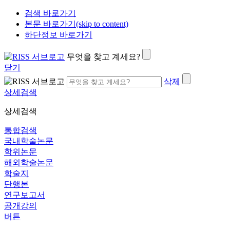
검색 바로가기
본문 바로가기(skip to content)
하단정보 바로가기
무엇을 찾고 계세요?
닫기
삭제
상세검색
상세검색
통합검색
국내학술논문
학위논문
해외학술논문
학술지
단행본
연구보고서
공개강의
버튼