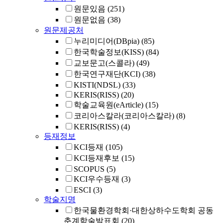
원문있음
(251)
원문없음
(38)
원문제공처
누리미디어(DBpia)
(85)
한국학술정보(KISS)
(84)
교보문고(스콜라)
(49)
한국연구재단(KCI)
(38)
KISTI(NDSL)
(33)
KERIS(RISS)
(20)
학술교육원(eArticle)
(15)
코리아스칼라(코리아스칼라)
(8)
KERIS(RISS)
(4)
등재정보
KCI등재
(105)
KCI등재후보
(15)
SCOPUS
(5)
KCI우수등재
(3)
ESCI
(3)
학술지명
한국물환경학회·대한상하수도학회 공동
춘계학술발표회
(20)