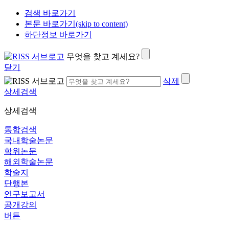
검색 바로가기
본문 바로가기(skip to content)
하단정보 바로가기
무엇을 찾고 계세요?
닫기
삭제
상세검색
상세검색
통합검색
국내학술논문
학위논문
해외학술논문
학술지
단행본
연구보고서
공개강의
버튼