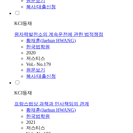
원문보기
복사/대출신청
KCI등재
원자력발전소의 계속운전에 관한 법적쟁점
황재훈
(
Jaehun
HWANG
)
한국법학원
2020
저스티스
Vol.- No.179
원문보기
복사/대출신청
KCI등재
프랑스법상 과책과 민사책임의 관계
황재훈
(
Jaehun
HWANG
)
한국법학원
2021
저스티스