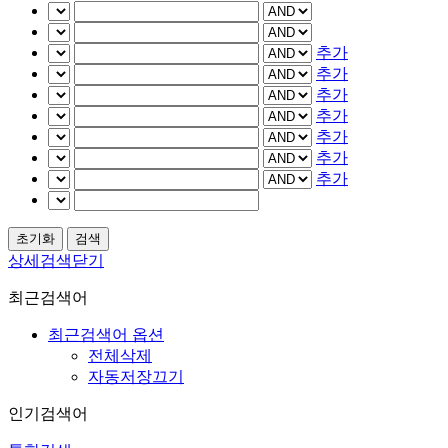
추가
추가
추가
추가
추가
추가
추가
상세검색닫기
최근검색어
최근검색어 옵션
전체삭제
자동저장끄기
인기검색어