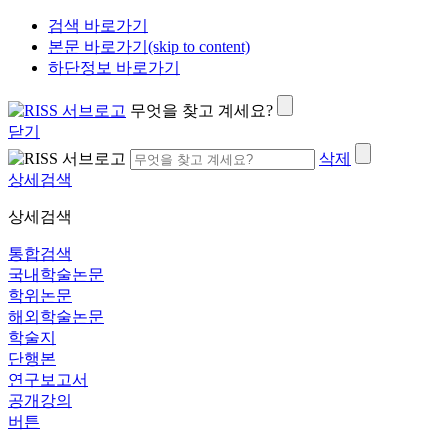
검색 바로가기
본문 바로가기(skip to content)
하단정보 바로가기
무엇을 찾고 계세요?
닫기
삭제
상세검색
상세검색
통합검색
국내학술논문
학위논문
해외학술논문
학술지
단행본
연구보고서
공개강의
버튼