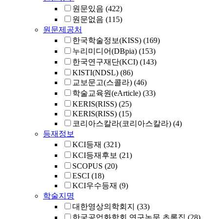
원문있음
(422)
원문없음
(115)
원문제공처
한국학술정보(KISS)
(169)
누리미디어(DBpia)
(153)
한국연구재단(KCI)
(143)
KISTI(NDSL)
(86)
교보문고(스콜라)
(46)
학술교육원(eArticle)
(33)
KERIS(RISS)
(25)
KERIS(RISS)
(15)
코리아스칼라(코리아스칼라)
(4)
등재정보
KCI등재
(321)
KCI등재후보
(21)
SCOPUS
(20)
ESCI
(18)
KCI우수등재
(9)
학술지명
대한영상의학회지
(33)
한국공업화학회 연구논문 초록집
(28)