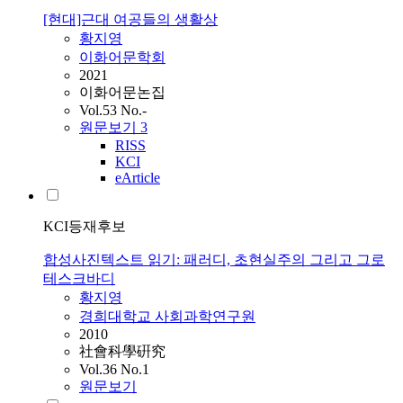
[현대]근대 여공들의 생활상
황지영
이화어문학회
2021
이화어문논집
Vol.53 No.-
원문보기
3
RISS
KCI
eArticle
KCI등재후보
합성사진텍스트 읽기: 패러디, 초현실주의 그리고 그로
테스크바디
황지영
경희대학교 사회과학연구원
2010
社會科學硏究
Vol.36 No.1
원문보기