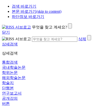
검색 바로가기
본문 바로가기(skip to content)
하단정보 바로가기
무엇을 찾고 계세요?
닫기
삭제
상세검색
상세검색
통합검색
국내학술논문
학위논문
해외학술논문
학술지
단행본
연구보고서
공개강의
버튼