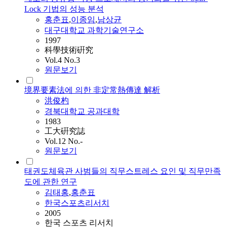
Lock 기법의 성능 분석
홍춘표
,
이종임
,
남상균
대구대학교 과학기술연구소
1997
科學技術硏究
Vol.4 No.3
원문보기
境界要素法에 의한 非定常熱傳達 解析
洪俊杓
경북대학교 공과대학
1983
工大硏究誌
Vol.12 No.-
원문보기
태권도체육관 사범들의 직무스트레스 요인 및 직무만족
도에 관한 연구
김태홍
,
홍춘표
한국스포츠리서치
2005
한국 스포츠 리서치