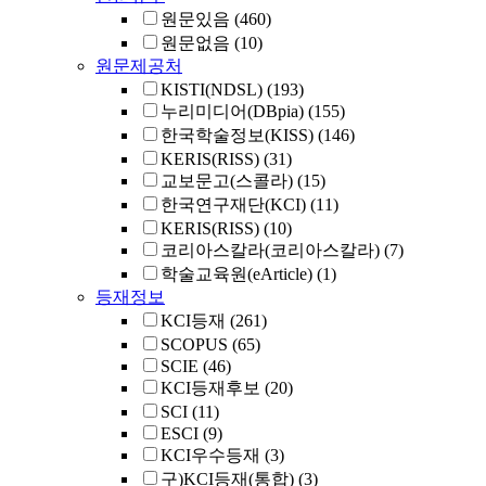
원문있음
(460)
원문없음
(10)
원문제공처
KISTI(NDSL)
(193)
누리미디어(DBpia)
(155)
한국학술정보(KISS)
(146)
KERIS(RISS)
(31)
교보문고(스콜라)
(15)
한국연구재단(KCI)
(11)
KERIS(RISS)
(10)
코리아스칼라(코리아스칼라)
(7)
학술교육원(eArticle)
(1)
등재정보
KCI등재
(261)
SCOPUS
(65)
SCIE
(46)
KCI등재후보
(20)
SCI
(11)
ESCI
(9)
KCI우수등재
(3)
구)KCI등재(통합)
(3)