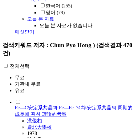
한국어
(255)
영어
(79)
오늘 본 자료
오늘 본 자료가 없습니다.
패싯닫기
검색키워드
저자 : Chun Pyo Hong )
(검색결과 470
건)
전체선택
무료
기관내 무료
유료
Fe―C安定系共晶과 Fe―Fe_3C準安定系共晶의 周期的
成長에 관한 理論的考察
洪俊杓
慶北大學校
1978