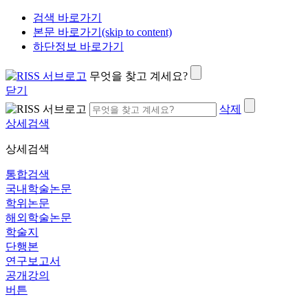
검색 바로가기
본문 바로가기(skip to content)
하단정보 바로가기
무엇을 찾고 계세요?
닫기
삭제
상세검색
상세검색
통합검색
국내학술논문
학위논문
해외학술논문
학술지
단행본
연구보고서
공개강의
버튼