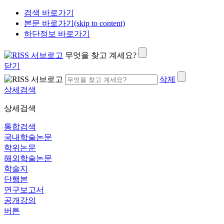
검색 바로가기
본문 바로가기(skip to content)
하단정보 바로가기
무엇을 찾고 계세요?
닫기
삭제
상세검색
상세검색
통합검색
국내학술논문
학위논문
해외학술논문
학술지
단행본
연구보고서
공개강의
버튼