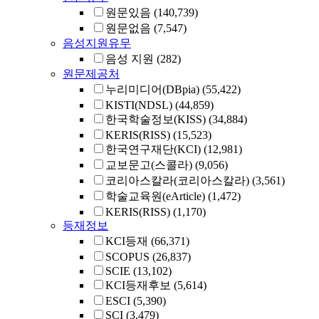
원문있음
(140,739)
원문없음
(7,547)
음성지원유무
음성 지원
(282)
원문제공처
누리미디어(DBpia)
(55,422)
KISTI(NDSL)
(44,859)
한국학술정보(KISS)
(34,884)
KERIS(RISS)
(15,523)
한국연구재단(KCI)
(12,981)
교보문고(스콜라)
(9,056)
코리아스칼라(코리아스칼라)
(3,561)
학술교육원(eArticle)
(1,472)
KERIS(RISS)
(1,170)
등재정보
KCI등재
(66,371)
SCOPUS
(26,837)
SCIE
(13,102)
KCI등재후보
(5,614)
ESCI
(5,390)
SCI
(3,479)