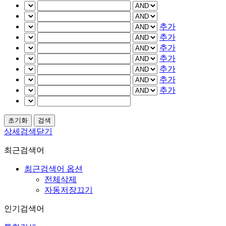
추가
추가
추가
추가
추가
추가
추가
상세검색닫기
최근검색어
최근검색어 옵션
전체삭제
자동저장끄기
인기검색어