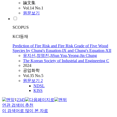
論文集
Vol.14 No.1
원문보기
SCOPUS
KCI등재
Prediction of Fire Risk and Fire Risk Grade of Five Wood
Species by Chung's Equation-IX and Chung's Equation-XII
유지선
,
정영진
,
JiSun You
,
Yeong-Jin
Chung
The Korean Society of Industrial and Engineering C
2024
공업화학
Vol.35 No.5
원문보기
2
NDSL
KISS
1
2
3
4
5
연관 검색어 추천
이 검색어로 많이 본 자료