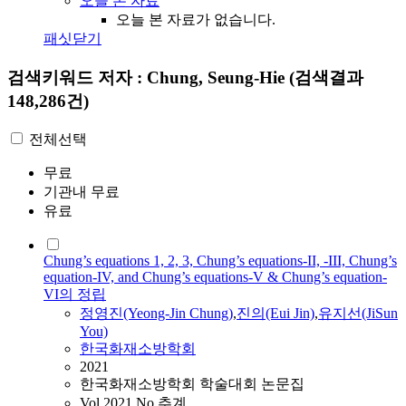
오늘 본 자료
오늘 본 자료가 없습니다.
패싯닫기
검색키워드
저자 : Chung, Seung-Hie
(검색결과
148,286건)
전체선택
무료
기관내 무료
유료
Chung’s equations 1, 2, 3, Chung’s equations-II, -III, Chung’s
equation-IV, and Chung’s equations-V & Chung’s equation-
VI의 정립
정영진(Yeong-Jin
Chung
)
,
진의(Eui Jin)
,
유지선(JiSun
You)
한국화재소방학회
2021
한국화재소방학회 학술대회 논문집
Vol.2021 No.추계