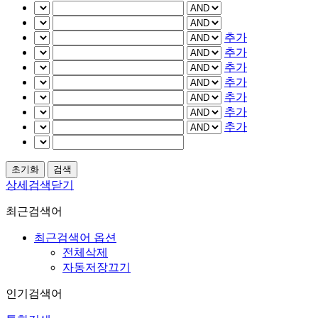
추가
추가
추가
추가
추가
추가
추가
상세검색닫기
최근검색어
최근검색어 옵션
전체삭제
자동저장끄기
인기검색어