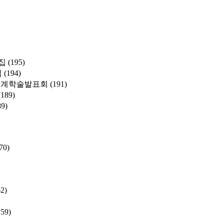
집
(195)
집
(194)
춘계학술발표회
(191)
(189)
89)
70)
62)
159)