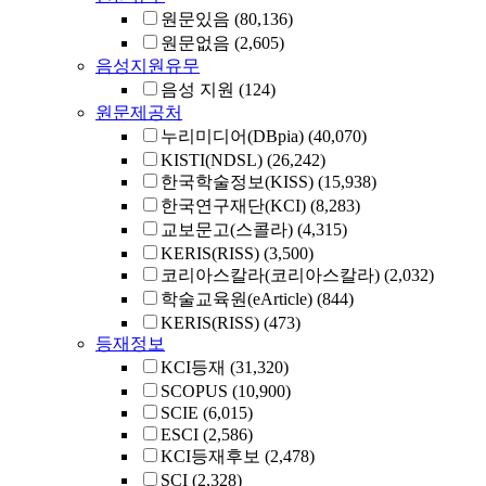
원문있음
(80,136)
원문없음
(2,605)
음성지원유무
음성 지원
(124)
원문제공처
누리미디어(DBpia)
(40,070)
KISTI(NDSL)
(26,242)
한국학술정보(KISS)
(15,938)
한국연구재단(KCI)
(8,283)
교보문고(스콜라)
(4,315)
KERIS(RISS)
(3,500)
코리아스칼라(코리아스칼라)
(2,032)
학술교육원(eArticle)
(844)
KERIS(RISS)
(473)
등재정보
KCI등재
(31,320)
SCOPUS
(10,900)
SCIE
(6,015)
ESCI
(2,586)
KCI등재후보
(2,478)
SCI
(2,328)