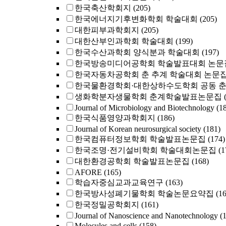
한국축산학회지
(205)
한국에너지기후변화학회 학술대회
(205)
대한피부과학회지
(205)
대한산부인과학회 학술대회
(199)
한국수산과학회 양식분과 학술대회
(197)
한국방송미디어공학회 학술발표대회 논문
한국자동차공학회 춘 추계 학술대회 논문
한국물환경학회·대한상하수도학회 공동 
생화학분자생물학회 춘계학술발표논문집
Journal of Microbiology and Biotechnology
(1
한국식품영양과학회지
(186)
Journal of Korean neurosurgical society
(181)
한국컴퓨터정보학회 학술발표논문집
(174)
한국조명·전기설비학회 학술대회논문집
(1
대한환경공학회 학술발표논문집
(168)
AFORE
(165)
학습자중심교과교육연구
(163)
한국방사성폐기물학회 학술논문요약집
(1
한국정밀공학회지
(161)
Journal of Nanoscience and Nanotechnology
(
Molecules and cells
(158)