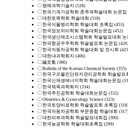
원예과학기술지
(528)
한국기계가공학회 춘추계학술대회 논문집
대한토목학회 학술대회
(518)
한국식물병리학회 학술대회 초록집
(453)
한국정보처리학회 학술대회논문집
(452)
한국생산제조시스템학회 학술발표대회 논
한국항공우주학회 학술발표회 논문집
(426
한국자동차공학회 학술대회 및 전시회
(425
대한내과학회지
(406)
論文集
(386)
Bulletin of the Korean Chemical Society
(355)
한국구조물진단유지관리공학회 학술발표회
한국신재생에너지학회 학술대회논문집
(3
한국체육과학회지
(334)
한국추진공학회 학술대회논문집
(332)
Obstetrics & Gynecology Science
(323)
한국토양비료학회 학술발표회 초록집
(318
한국자동차공학회 부문종합 학술대회
(317
대한피부과학회 학술발표대회집
(300)
한국농공학회 학술대회초록집
(299)