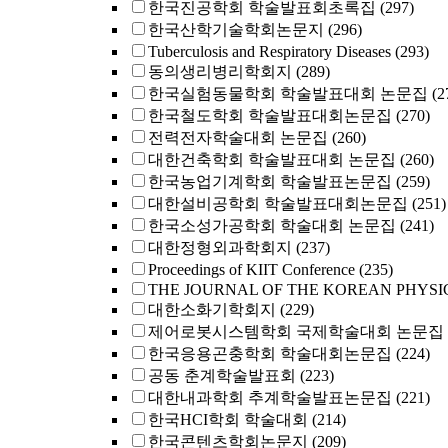
한국진공학회 학술발표회초록집
(297)
한국산학기술학회논문지
(296)
Tuberculosis and Respiratory Diseases
(293)
동의생리병리학회지
(289)
한국실험동물학회 학술발표대회 논문집
(2
한국철도학회 학술발표대회논문집
(270)
전력전자학술대회 논문집
(260)
대한건축학회 학술발표대회 논문집
(260)
한국농업기계학회 학술발표논문집
(259)
대한설비공학회 학술발표대회논문집
(251)
한국소성가공학회 학술대회 논문집
(241)
대한정형외과학회지
(237)
Proceedings of KIIT Conference
(235)
THE JOURNAL OF THE KOREAN PHYSI
대한소화기학회지
(229)
제어로봇시스템학회 국제학술대회 논문집
한국응용곤충학회 학술대회논문집
(224)
공동 춘계학술발표회
(223)
대한내과학회 추계학술발표논문집
(221)
한국HCI학회 학술대회
(214)
한국콘텐츠학회논문지
(209)