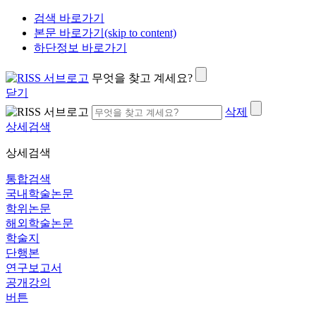
검색 바로가기
본문 바로가기(skip to content)
하단정보 바로가기
무엇을 찾고 계세요?
닫기
삭제
상세검색
상세검색
통합검색
국내학술논문
학위논문
해외학술논문
학술지
단행본
연구보고서
공개강의
버튼