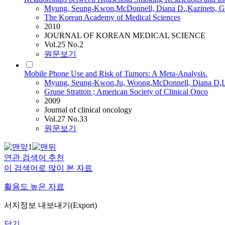
Myung, Seung-Kwon
,
McDonnell, Diana D.
,
Kazinets, 
The Korean Academy of Medical Sciences
2010
JOURNAL OF KOREAN MEDICAL SCIENCE
Vol.25 No.2
원문보기
Mobile Phone Use and Risk of Tumors: A Meta-Analysis.
Myung, Seung-Kwon
,
Ju, Woong
,
McDonnell, Diana D
,
L
Grune Stratton ; American Society of Clinical Onco
2009
Journal of clinical oncology
Vol.27 No.33
원문보기
1
연관 검색어 추천
이 검색어로 많이 본 자료
활용도 높은 자료
서지정보 내보내기(Export)
닫기