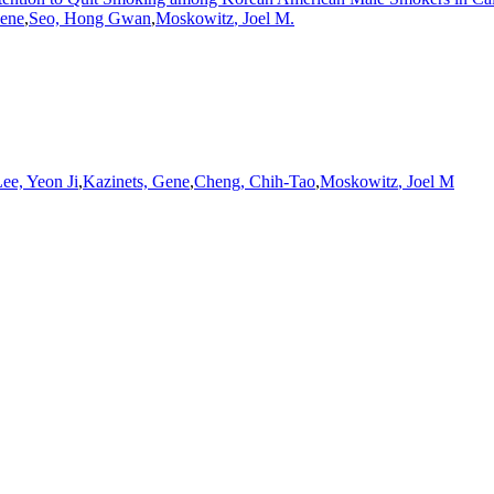
Gene
,
Seo, Hong Gwan
,
Moskowitz
,
Joel
M.
ee, Yeon Ji
,
Kazinets, Gene
,
Cheng, Chih-Tao
,
Moskowitz
,
Joel
M