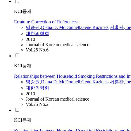
KCI등재
Erratum: Correction of References
명승권
,
Diana D. McDonnell
,
Gene Kazinets
,
서홍관
,
Joe
대한의학회
2010
Journal of Korean medical science
Vol.25 No.6
KCI등재
Relationships between Household Smoking Restrictions and I
명승권
,
Diana D. McDonnell
,
Gene Kazinets
,
서홍관
,
Joe
대한의학회
2010
Journal of Korean medical science
Vol.25 No.2
KCI등재
Relationships between Household Smoking Restrictions and I