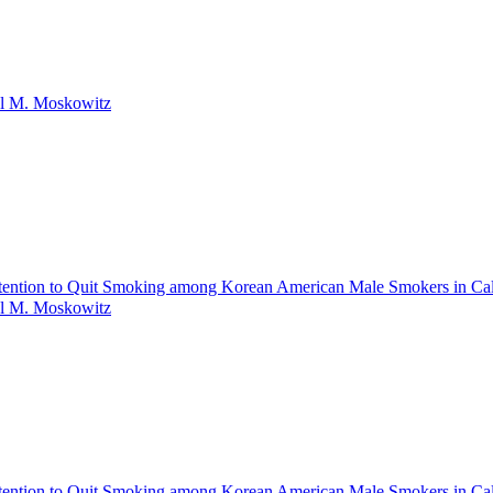
l
M.
Moskowitz
ntention to Quit Smoking among Korean American Male Smokers in Cal
l
M.
Moskowitz
ntention to Quit Smoking among Korean American Male Smokers in Cal