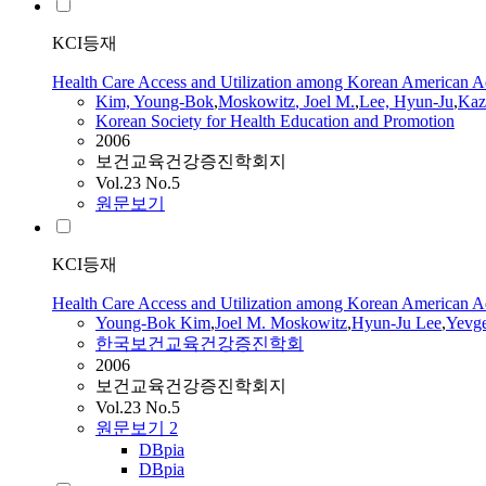
KCI등재
Health Care Access and Utilization among Korean American Ad
Kim, Young-Bok
,
Moskowitz
,
Joel
M.
,
Lee, Hyun-Ju
,
Kaz
Korean Society for Health Education and Promotion
2006
보건교육건강증진학회지
Vol.23 No.5
원문보기
KCI등재
Health Care Access and Utilization among Korean American Ad
Young-Bok Kim
,
Joel
M.
Moskowitz
,
Hyun-Ju Lee
,
Yevge
한국보건교육건강증진학회
2006
보건교육건강증진학회지
Vol.23 No.5
원문보기
2
DBpia
DBpia