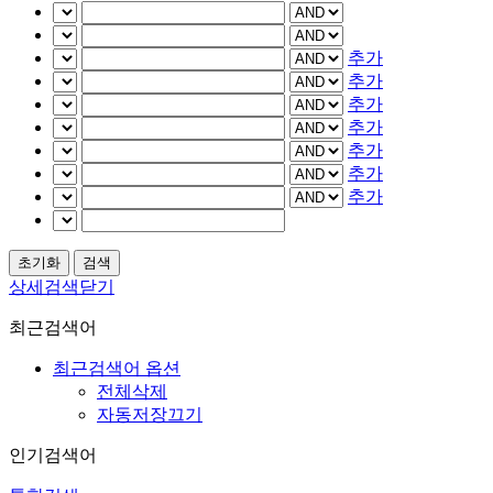
추가
추가
추가
추가
추가
추가
추가
상세검색닫기
최근검색어
최근검색어 옵션
전체삭제
자동저장끄기
인기검색어