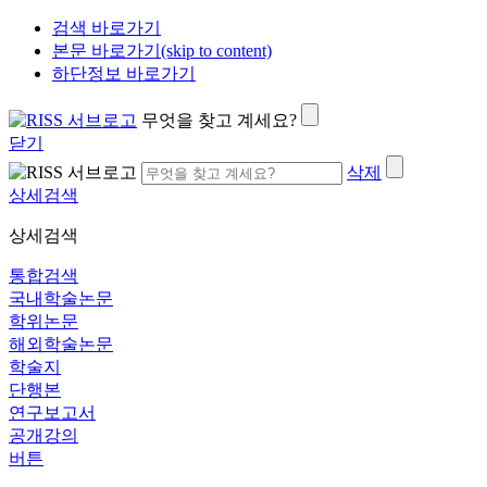
검색 바로가기
본문 바로가기(skip to content)
하단정보 바로가기
무엇을 찾고 계세요?
닫기
삭제
상세검색
상세검색
통합검색
국내학술논문
학위논문
해외학술논문
학술지
단행본
연구보고서
공개강의
버튼