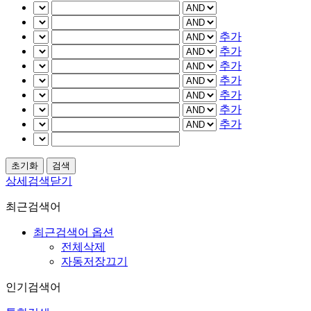
추가
추가
추가
추가
추가
추가
추가
상세검색닫기
최근검색어
최근검색어 옵션
전체삭제
자동저장끄기
인기검색어