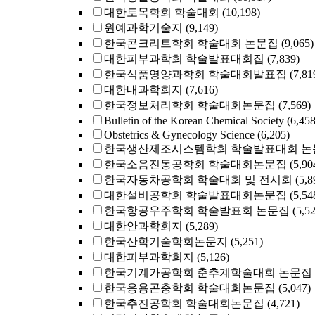
대한토목학회 학술대회
(10,198)
원예과학기술지
(9,149)
한국콘크리트학회 학술대회 논문집
(9,065)
대한피부과학회 학술발표대회집
(7,839)
한국식품영양과학회 학술대회발표집
(7,81
대한내과학회지
(7,616)
한국정보처리학회 학술대회논문집
(7,569)
Bulletin of the Korean Chemical Society
(6,458
Obstetrics & Gynecology Science
(6,205)
한국생산제조시스템학회 학술발표대회 논
한국소음진동공학회 학술대회논문집
(5,90
한국자동차공학회 학술대회 및 전시회
(5,8
대한설비공학회 학술발표대회논문집
(5,54
한국항공우주학회 학술발표회 논문집
(5,5
대한안과학회지
(5,289)
한국산학기술학회논문지
(5,251)
대한피부과학회지
(5,126)
한국기계가공학회 춘추계학술대회 논문집
한국응용곤충학회 학술대회논문집
(5,047)
한국추진공학회 학술대회논문집
(4,721)