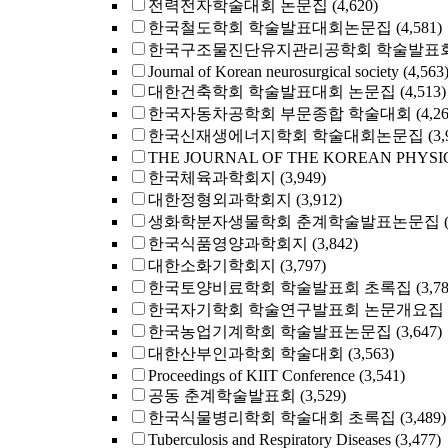
전력전자학술대회 논문집
(4,620)
한국철도학회 학술발표대회논문집
(4,581)
한국구조물진단유지관리공학회 학술발표회
Journal of Korean neurosurgical society
(4,563
대한건축학회 학술발표대회 논문집
(4,513)
한국자동차공학회 부문종합 학술대회
(4,2
한국신재생에너지학회 학술대회논문집
(3,
THE JOURNAL OF THE KOREAN PHYSI
한국체육과학회지
(3,949)
대한정형외과학회지
(3,912)
생화학분자생물학회 춘계학술발표논문집
한국식품영양과학회지
(3,842)
대한소화기학회지
(3,797)
한국토양비료학회 학술발표회 초록집
(3,7
한국자기학회 학술연구발표회 논문개요집
한국농업기계학회 학술발표논문집
(3,647)
대한산부인과학회 학술대회
(3,563)
Proceedings of KIIT Conference
(3,541)
공동 춘계학술발표회
(3,529)
한국식물병리학회 학술대회 초록집
(3,489)
Tuberculosis and Respiratory Diseases
(3,477)