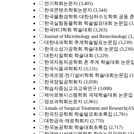
전기학회논문지
(3,405)
한국콘텐츠학회논문지
(3,344)
한국물환경학회·대한상하수도학회 공동 
한국실험동물학회 학술발표대회 논문집
(3
한국HCI학회 학술대회
(3,263)
Journal of Microbiology and Biotechnology
(3
대한내과학회 추계학술발표논문집
(3,239)
한국소성가공학회 학술대회 논문집
(3,236)
대한지질학회 학술대회
(3,229)
한국자동차공학회 춘 추계 학술대회 논문
한국식품과학회지
(3,131)
한국조명·전기설비학회 학술대회논문집
(3
한국정밀공학회지
(3,058)
학습자중심교과교육연구
(3,008)
제어로봇시스템학회 국제학술대회 논문집
정보과학회논문지
(2,961)
Annals of Surgical Treatment and Research(A
한국진공학회 학술발표회초록집
(2,781)
대한금속·재료학회지
(2,770)
한국농공학회 학술대회초록집
(2,717)
한국방사성폐기물학회 학술논문요약집
(2,