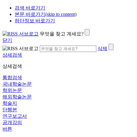
검색 바로가기
본문 바로가기(skip to content)
하단정보 바로가기
무엇을 찾고 계세요?
닫기
삭제
상세검색
상세검색
통합검색
국내학술논문
학위논문
해외학술논문
학술지
단행본
연구보고서
공개강의
버튼