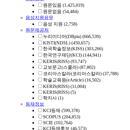
원문있음
(1,425,019)
원문없음
(54,484)
음성지원유무
음성 지원
(2,758)
원문제공처
누리미디어(DBpia)
(666,539)
KISTI(NDSL)
(450,657)
한국학술정보(KISS)
(303,266)
한국연구재단(KCI)
(144,941)
KERIS(RISS)
(93,747)
교보문고(스콜라)
(87,802)
코리아스칼라(코리아스칼라)
(37,788)
학술교육원(eArticle)
(16,502)
KERIS(RISS)
(11,004)
KERIS(RISS)
(5)
학지사
(1)
등재정보
KCI등재
(599,378)
SCOPUS
(204,853)
SCIE
(102,764)
KCI등재후보
(46,573)