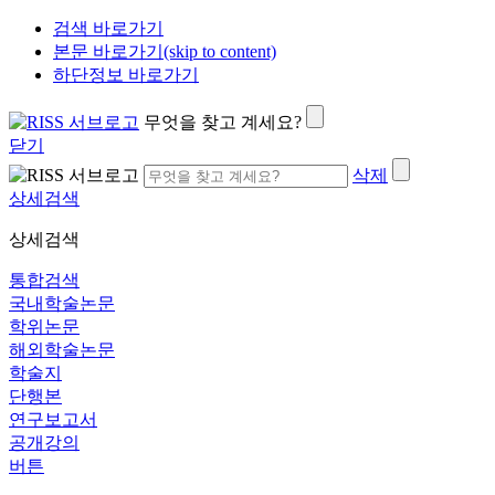
검색 바로가기
본문 바로가기(skip to content)
하단정보 바로가기
무엇을 찾고 계세요?
닫기
삭제
상세검색
상세검색
통합검색
국내학술논문
학위논문
해외학술논문
학술지
단행본
연구보고서
공개강의
버튼