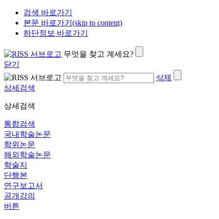
검색 바로가기
본문 바로가기(skip to content)
하단정보 바로가기
무엇을 찾고 계세요?
닫기
삭제
상세검색
상세검색
통합검색
국내학술논문
학위논문
해외학술논문
학술지
단행본
연구보고서
공개강의
버튼