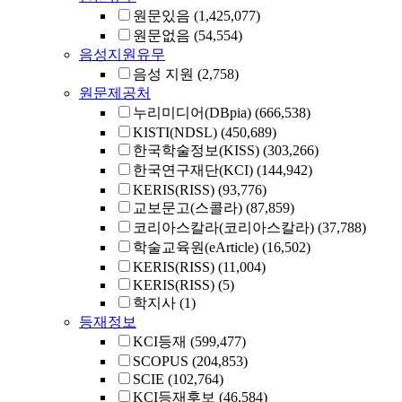
원문있음
(1,425,077)
원문없음
(54,554)
음성지원유무
음성 지원
(2,758)
원문제공처
누리미디어(DBpia)
(666,538)
KISTI(NDSL)
(450,689)
한국학술정보(KISS)
(303,266)
한국연구재단(KCI)
(144,942)
KERIS(RISS)
(93,776)
교보문고(스콜라)
(87,859)
코리아스칼라(코리아스칼라)
(37,788)
학술교육원(eArticle)
(16,502)
KERIS(RISS)
(11,004)
KERIS(RISS)
(5)
학지사
(1)
등재정보
KCI등재
(599,477)
SCOPUS
(204,853)
SCIE
(102,764)
KCI등재후보
(46,584)