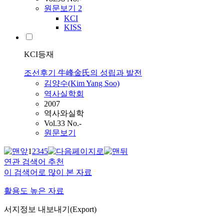
원문보기
2
KCI
KISS
KCI등재
조선후기 牛峰金氏의 성립과 발전
김양수(
Kim
Yang Soo)
역사실학회
2007
역사와실학
Vol.33 No.-
원문보기
1
2
3
4
5
연관 검색어 추천
이 검색어로 많이 본 자료
활용도 높은 자료
서지정보 내보내기(Export)