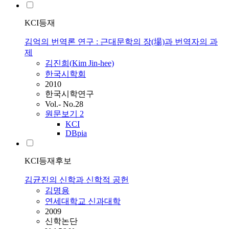
KCI등재
김억의 번역론 연구 : 근대문학의 장(場)과 번역자의 과
제
김진희(
Kim
Jin-hee)
한국시학회
2010
한국시학연구
Vol.- No.28
원문보기
2
KCI
DBpia
KCI등재후보
김균진의 신학과 신학적 공헌
김명용
연세대학교 신과대학
2009
신학논단