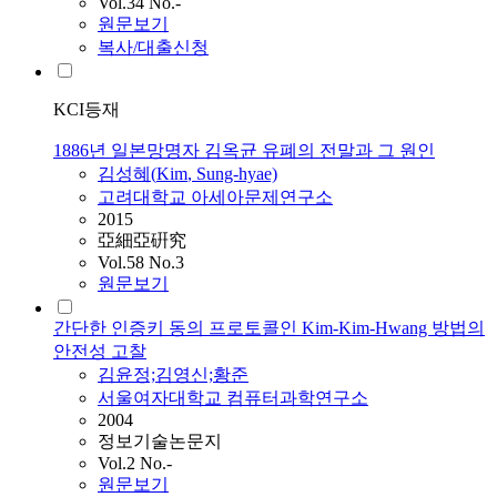
Vol.34 No.-
원문보기
복사/대출신청
KCI등재
1886년 일본망명자 김옥균 유폐의 전말과 그 원인
김성혜(
Kim
, Sung-hyae)
고려대학교 아세아문제연구소
2015
亞細亞硏究
Vol.58 No.3
원문보기
간단한 인증키 동의 프로토콜인 Kim-Kim-Hwang 방법의
안전성 고찰
김윤정;김영신;황준
서울여자대학교 컴퓨터과학연구소
2004
정보기술논문지
Vol.2 No.-
원문보기