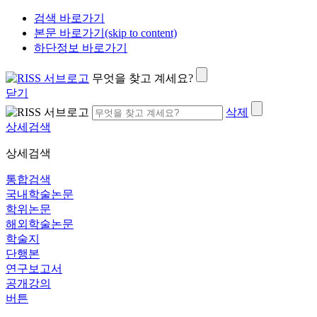
검색 바로가기
본문 바로가기(skip to content)
하단정보 바로가기
무엇을 찾고 계세요?
닫기
삭제
상세검색
상세검색
통합검색
국내학술논문
학위논문
해외학술논문
학술지
단행본
연구보고서
공개강의
버튼