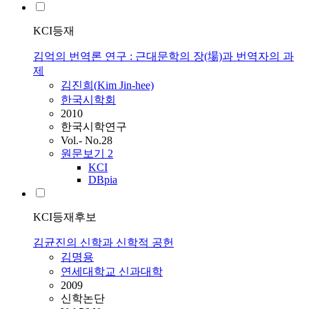
KCI등재
김억의 번역론 연구 : 근대문학의 장(場)과 번역자의 과
제
김진희(
Kim
Jin-hee)
한국시학회
2010
한국시학연구
Vol.- No.28
원문보기
2
KCI
DBpia
KCI등재후보
김균진의 신학과 신학적 공헌
김명용
연세대학교 신과대학
2009
신학논단