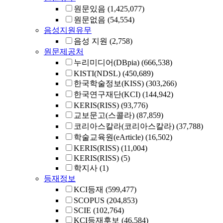
원문있음
(1,425,077)
원문없음
(54,554)
음성지원유무
음성 지원
(2,758)
원문제공처
누리미디어(DBpia)
(666,538)
KISTI(NDSL)
(450,689)
한국학술정보(KISS)
(303,266)
한국연구재단(KCI)
(144,942)
KERIS(RISS)
(93,776)
교보문고(스콜라)
(87,859)
코리아스칼라(코리아스칼라)
(37,788)
학술교육원(eArticle)
(16,502)
KERIS(RISS)
(11,004)
KERIS(RISS)
(5)
학지사
(1)
등재정보
KCI등재
(599,477)
SCOPUS
(204,853)
SCIE
(102,764)
KCI등재후보
(46,584)