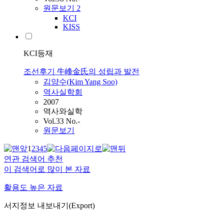
원문보기
2
KCI
KISS
KCI등재
조선후기 牛峰金氏의 성립과 발전
김양수(
Kim
Yang Soo)
역사실학회
2007
역사와실학
Vol.33 No.-
원문보기
1
2
3
4
5
연관 검색어 추천
이 검색어로 많이 본 자료
활용도 높은 자료
서지정보 내보내기(Export)