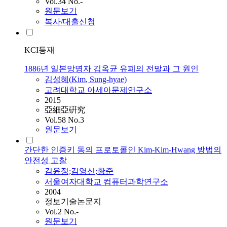
Vol.34 No.-
원문보기
복사/대출신청
KCI등재
1886년 일본망명자 김옥균 유폐의 전말과 그 원인
김성혜(
Kim
, Sung-hyae)
고려대학교 아세아문제연구소
2015
亞細亞硏究
Vol.58 No.3
원문보기
간단한 인증키 동의 프로토콜인 Kim-Kim-Hwang 방법의
안전성 고찰
김윤정;김영신;황준
서울여자대학교 컴퓨터과학연구소
2004
정보기술논문지
Vol.2 No.-
원문보기