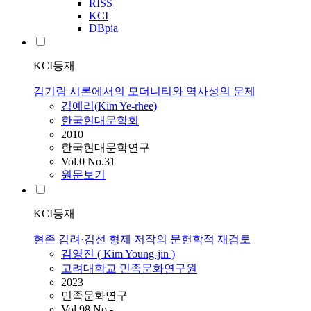
RISS
KCI
DBpia
KCI등재
김기림 시론에서의 모더니티와 역사성의 문제
김예리(
Kim
Ye-rhee)
한국현대문학회
2010
한국현대문학연구
Vol.0 No.31
원문보기
KCI등재
현존 김려·김선 형제 저작의 문헌학적 재검토
김영진 (
Kim
Young-jin )
고려대학교 민족문화연구원
2023
민족문화연구
Vol.98 No.-