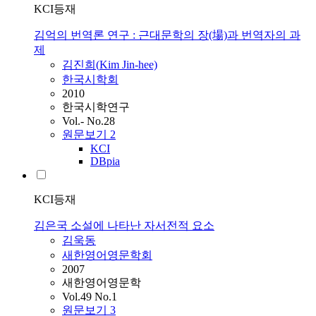
KCI등재
김억의 번역론 연구 : 근대문학의 장(場)과 번역자의 과
제
김진희(
Kim
Jin-hee)
한국시학회
2010
한국시학연구
Vol.- No.28
원문보기
2
KCI
DBpia
KCI등재
김은국 소설에 나타난 자서전적 요소
김욱동
새한영어영문학회
2007
새한영어영문학
Vol.49 No.1
원문보기
3