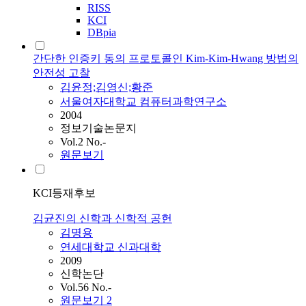
RISS
KCI
DBpia
간단한 인증키 동의 프로토콜인 Kim-Kim-Hwang 방법의
안전성 고찰
김윤정;김영신;황준
서울여자대학교 컴퓨터과학연구소
2004
정보기술논문지
Vol.2 No.-
원문보기
KCI등재후보
김균진의 신학과 신학적 공헌
김명용
연세대학교 신과대학
2009
신학논단
Vol.56 No.-
원문보기
2