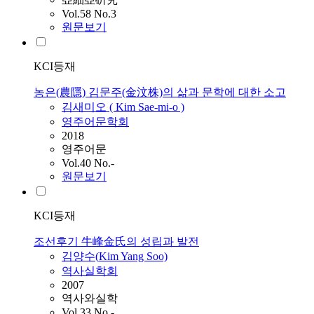
Vol.58 No.3
원문보기
KCI등재
농은(農隱) 김문주(金汶株)의 삶과 문학에 대한 소고
김새미오 (
Kim
Sae-mi-o )
영주어문학회
2018
영주어문
Vol.40 No.-
원문보기
KCI등재
조선후기 牛峰金氏의 성립과 발전
김양수(
Kim
Yang Soo)
역사실학회
2007
역사와실학
Vol.33 No.-