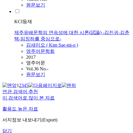
원문보기
KCI등재
제주유배문학의 연속성에 대한 시론(試論) -김진귀-김춘
택-임징하를 중심으로-
김새미오 (
Kim
Sae-mi-o )
영주어문학회
2017
영주어문
Vol.36 No.-
원문보기
1
2
3
4
5
연관 검색어 추천
이 검색어로 많이 본 자료
활용도 높은 자료
서지정보 내보내기(Export)
닫기