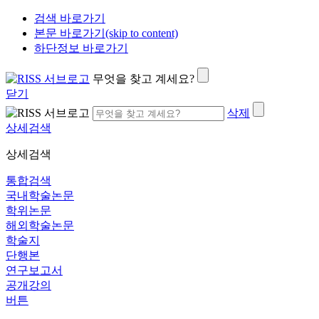
검색 바로가기
본문 바로가기(skip to content)
하단정보 바로가기
무엇을 찾고 계세요?
닫기
삭제
상세검색
상세검색
통합검색
국내학술논문
학위논문
해외학술논문
학술지
단행본
연구보고서
공개강의
버튼