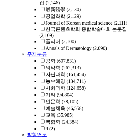
집
(2,146)
最新醫學
(2,130)
공업화학
(2,129)
Journal of Korean medical science
(2,111)
한국콘텐츠학회 종합학술대회 논문집
(2,109)
폴리머
(2,100)
Annals of Dermatology
(2,090)
주제분류
공학
(607,831)
의약학
(262,313)
자연과학
(161,454)
농수해양
(134,711)
사회과학
(124,658)
기타
(94,804)
인문학
(78,105)
예술체육
(46,558)
교육
(35,985)
복합학
(24,384)
9
(2)
발행연도