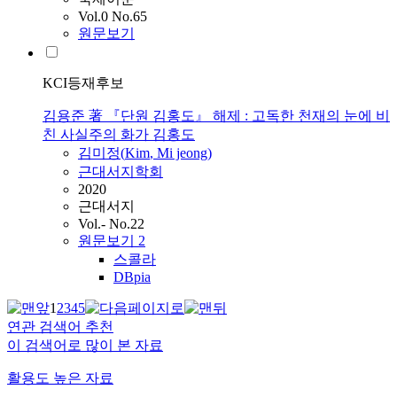
Vol.0 No.65
원문보기
KCI등재후보
김용준 著 『단원 김홍도』 해제 : 고독한 천재의 눈에 비
친 사실주의 화가 김홍도
김미정(
Kim
, Mi jeong)
근대서지학회
2020
근대서지
Vol.- No.22
원문보기
2
스콜라
DBpia
1
2
3
4
5
연관 검색어 추천
이 검색어로 많이 본 자료
활용도 높은 자료