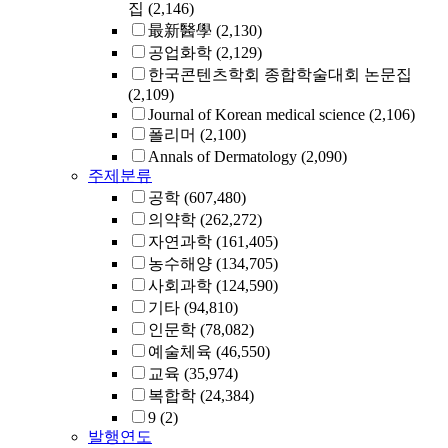
집
(2,146)
最新醫學
(2,130)
공업화학
(2,129)
한국콘텐츠학회 종합학술대회 논문집
(2,109)
Journal of Korean medical science
(2,106)
폴리머
(2,100)
Annals of Dermatology
(2,090)
주제분류
공학
(607,480)
의약학
(262,272)
자연과학
(161,405)
농수해양
(134,705)
사회과학
(124,590)
기타
(94,810)
인문학
(78,082)
예술체육
(46,550)
교육
(35,974)
복합학
(24,384)
9
(2)
발행연도