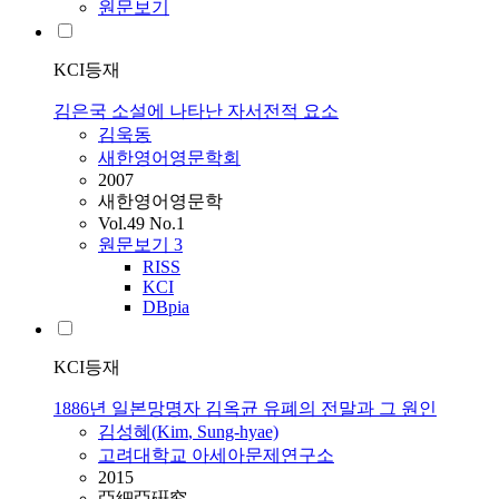
원문보기
KCI등재
김은국 소설에 나타난 자서전적 요소
김욱동
새한영어영문학회
2007
새한영어영문학
Vol.49 No.1
원문보기
3
RISS
KCI
DBpia
KCI등재
1886년 일본망명자 김옥균 유폐의 전말과 그 원인
김성혜(
Kim
, Sung-hyae)
고려대학교 아세아문제연구소
2015
亞細亞硏究