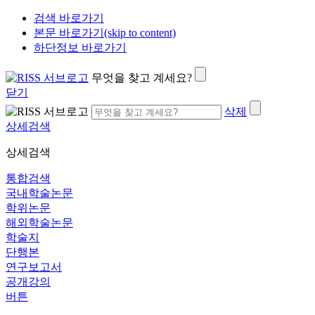
검색 바로가기
본문 바로가기(skip to content)
하단정보 바로가기
무엇을 찾고 계세요?
닫기
삭제
상세검색
상세검색
통합검색
국내학술논문
학위논문
해외학술논문
학술지
단행본
연구보고서
공개강의
버튼