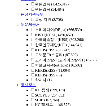
원문있음
(1,425,019)
원문없음
(54,484)
음성지원유무
음성 지원
(2,758)
원문제공처
누리미디어(DBpia)
(666,539)
KISTI(NDSL)
(450,657)
한국학술정보(KISS)
(303,266)
한국연구재단(KCI)
(144,941)
KERIS(RISS)
(93,747)
교보문고(스콜라)
(87,802)
코리아스칼라(코리아스칼라)
(37,788)
학술교육원(eArticle)
(16,502)
KERIS(RISS)
(11,004)
KERIS(RISS)
(5)
학지사
(1)
등재정보
KCI등재
(599,378)
SCOPUS
(204,853)
SCIE
(102,764)
KCI등재후보
(46,573)