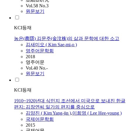
Vol.58 No.3
원문보기
KCI등재
농은(農隱) 김문주(金汶株)의 삶과 문학에 대한 소고
김새미오 (
Kim
Sae-mi-o )
영주어문학회
2018
영주어문
Vol.40 No.-
원문보기
KCI등재
1910~1920년대 식민지 조선에서 미국으로 보내진 한글
편지: 김장연씨 일가의 편지를 중심으로
김양진 (
Kim
Yang-jin )
,
이희영 ( Lee Hee-young )
국제어문학회
2015
국제어문