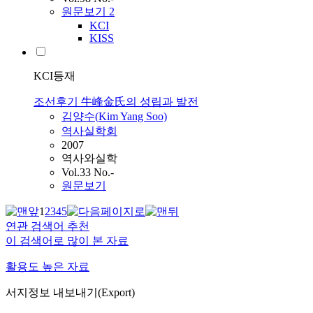
원문보기
2
KCI
KISS
KCI등재
조선후기 牛峰金氏의 성립과 발전
김양수(
Kim
Yang Soo)
역사실학회
2007
역사와실학
Vol.33 No.-
원문보기
1
2
3
4
5
연관 검색어 추천
이 검색어로 많이 본 자료
활용도 높은 자료
서지정보 내보내기(Export)