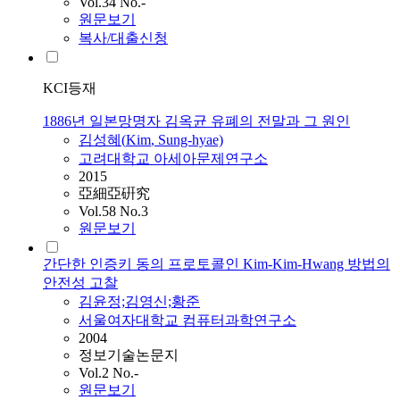
Vol.34 No.-
원문보기
복사/대출신청
KCI등재
1886년 일본망명자 김옥균 유폐의 전말과 그 원인
김성혜(
Kim
, Sung-hyae)
고려대학교 아세아문제연구소
2015
亞細亞硏究
Vol.58 No.3
원문보기
간단한 인증키 동의 프로토콜인 Kim-Kim-Hwang 방법의
안전성 고찰
김윤정;김영신;황준
서울여자대학교 컴퓨터과학연구소
2004
정보기술논문지
Vol.2 No.-
원문보기