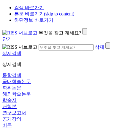
검색 바로가기
본문 바로가기(skip to content)
하단정보 바로가기
무엇을 찾고 계세요?
닫기
삭제
상세검색
상세검색
통합검색
국내학술논문
학위논문
해외학술논문
학술지
단행본
연구보고서
공개강의
버튼