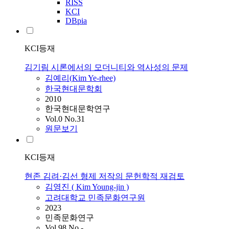
RISS
KCI
DBpia
KCI등재
김기림 시론에서의 모더니티와 역사성의 문제
김예리(
Kim
Ye-rhee)
한국현대문학회
2010
한국현대문학연구
Vol.0 No.31
원문보기
KCI등재
현존 김려·김선 형제 저작의 문헌학적 재검토
김영진 (
Kim
Young-jin )
고려대학교 민족문화연구원
2023
민족문화연구
Vol.98 No.-