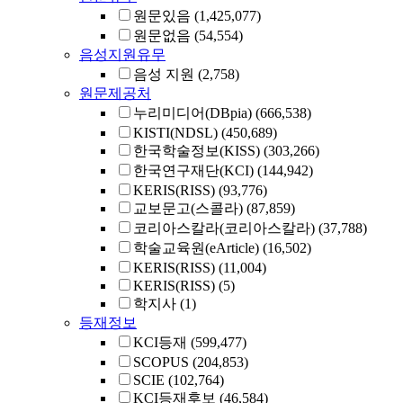
원문있음
(1,425,077)
원문없음
(54,554)
음성지원유무
음성 지원
(2,758)
원문제공처
누리미디어(DBpia)
(666,538)
KISTI(NDSL)
(450,689)
한국학술정보(KISS)
(303,266)
한국연구재단(KCI)
(144,942)
KERIS(RISS)
(93,776)
교보문고(스콜라)
(87,859)
코리아스칼라(코리아스칼라)
(37,788)
학술교육원(eArticle)
(16,502)
KERIS(RISS)
(11,004)
KERIS(RISS)
(5)
학지사
(1)
등재정보
KCI등재
(599,477)
SCOPUS
(204,853)
SCIE
(102,764)
KCI등재후보
(46,584)