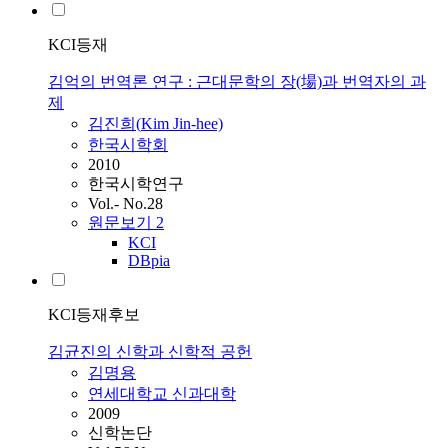
KCI등재
김억의 번역론 연구 : 근대문학의 장(場)과 번역자의 과
제
김진희(
Kim
Jin-hee)
한국시학회
2010
한국시학연구
Vol.- No.28
원문보기
2
KCI
DBpia
KCI등재후보
김균진의 신학과 신학적 공헌
김명용
연세대학교 신과대학
2009
신학논단