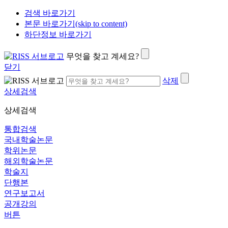
검색 바로가기
본문 바로가기(skip to content)
하단정보 바로가기
무엇을 찾고 계세요?
닫기
삭제
상세검색
상세검색
통합검색
국내학술논문
학위논문
해외학술논문
학술지
단행본
연구보고서
공개강의
버튼