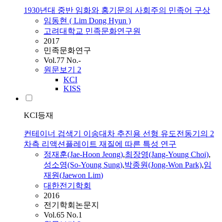
1930년대 중반 임화와 홍기문의 사회주의 민족어 구상
임동현 (
Lim
Dong Hyun )
고려대학교 민족문화연구원
2017
민족문화연구
Vol.77 No.-
원문보기
2
KCI
KISS
KCI등재
컨테이너 검색기 이송대차 추진용 선형 유도전동기의 2
차측 리액션플레이트 재질에 따른 특성 연구
정재훈(Jae-Hoon Jeong)
,
최장영(Jang-Young Choi)
,
성소영(So-Young Sung)
,
박종원(Jong-Won Park)
,
임
재원(Jaewon
Lim
)
대한전기학회
2016
전기학회논문지
Vol.65 No.1