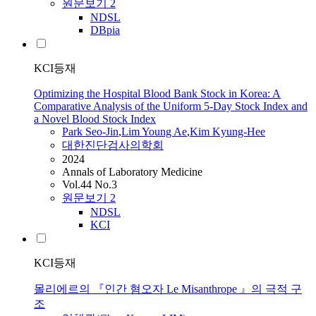
원문보기
2
NDSL
DBpia
KCI등재
Optimizing the Hospital Blood Bank Stock in Korea: A
Comparative Analysis of the Uniform 5-Day Stock Index and
a Novel Blood Stock Index
Park Seo-Jin
,
Lim
Young Ae
,
Kim Kyung-Hee
대한진단검사의학회
2024
Annals of Laboratory Medicine
Vol.44 No.3
원문보기
2
NDSL
KCI
KCI등재
몰리에르의 『인간 혐오자 Le Misanthrope 』의 극적 구
조