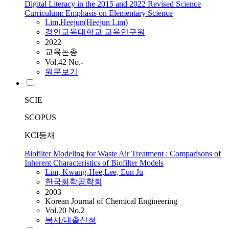
Digital Literacy in the 2015 and 2022 Revised Science
Curriculum: Emphasis on Elementary Science
Lim
,
Heejun(Heejun
Lim
)
경인교육대학교 교육연구원
2022
교육논총
Vol.42 No.-
원문보기
SCIE
SCOPUS
KCI등재
Biofilter Modeling for Waste Air Treatment : Comparisons of
Inherent Characteristics of Biofilter Models
Lim
, Kwang-Hee
,
Lee, Eun Ju
한국화학공학회
2003
Korean Journal of Chemical Engineering
Vol.20 No.2
복사/대출신청