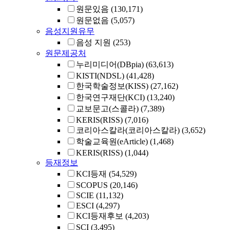
원문있음
(130,171)
원문없음
(5,057)
음성지원유무
음성 지원
(253)
원문제공처
누리미디어(DBpia)
(63,613)
KISTI(NDSL)
(41,428)
한국학술정보(KISS)
(27,162)
한국연구재단(KCI)
(13,240)
교보문고(스콜라)
(7,389)
KERIS(RISS)
(7,016)
코리아스칼라(코리아스칼라)
(3,652)
학술교육원(eArticle)
(1,468)
KERIS(RISS)
(1,044)
등재정보
KCI등재
(54,529)
SCOPUS
(20,146)
SCIE
(11,132)
ESCI
(4,297)
KCI등재후보
(4,203)
SCI
(3,495)