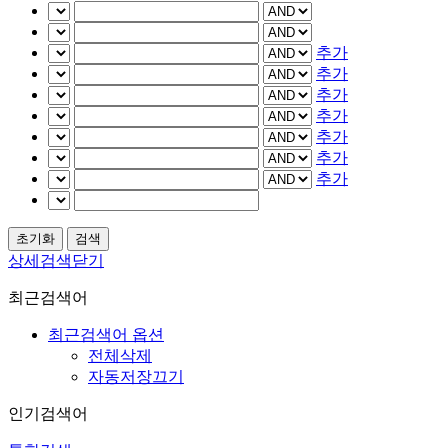
추가
추가
추가
추가
추가
추가
추가
상세검색닫기
최근검색어
최근검색어 옵션
전체삭제
자동저장끄기
인기검색어