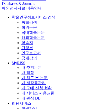
Databases & Journals
해외전자자료 이용안내
학술연구정보서비스 검색
통합검색
학위논문
국내학술논문
해외학술논문
학술지
단행본
연구보고서
공개강의
MyRISS
내 추천논문
내 책장
내 최근 본 논문
내 저작물관리
내 구매·신청 현황
내 서비스 사용권한
내 관심 DB
회원서비스
회원가입