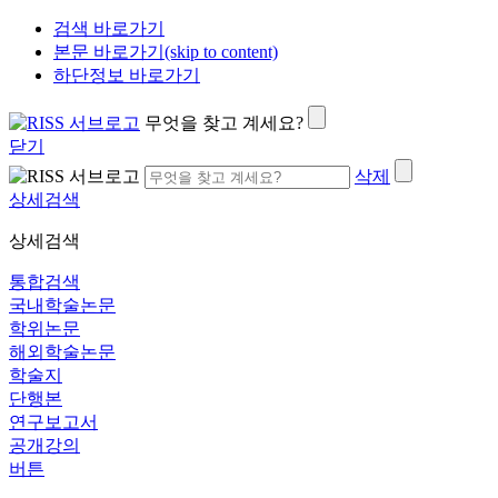
검색 바로가기
본문 바로가기(skip to content)
하단정보 바로가기
무엇을 찾고 계세요?
닫기
삭제
상세검색
상세검색
통합검색
국내학술논문
학위논문
해외학술논문
학술지
단행본
연구보고서
공개강의
버튼