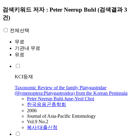
검색키워드
저자 : Peter Neerup Buhl
(검색결과 3
건)
전체선택
무료
기관내 무료
유료
KCI등재
Taxonomic Review of the family Platygastridae
(Hymenoptera:Platygastroidea) from the Korean Peninsula
Peter
Neerup
Buhl
,
June-Yeol Choi
한국응용곤충학회
2006
Journal of Asia-Pacific Entomology
Vol.9 No.2
복사/대출신청