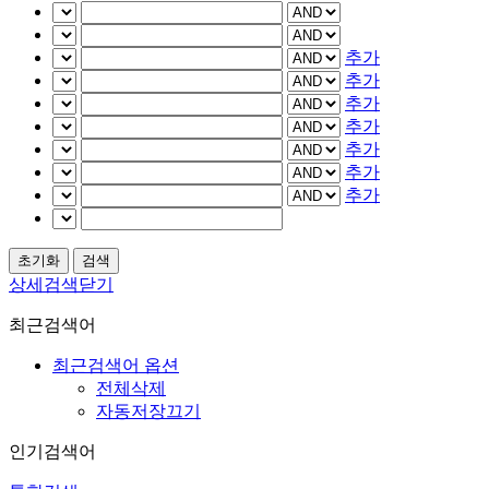
추가
추가
추가
추가
추가
추가
추가
상세검색닫기
최근검색어
최근검색어 옵션
전체삭제
자동저장끄기
인기검색어