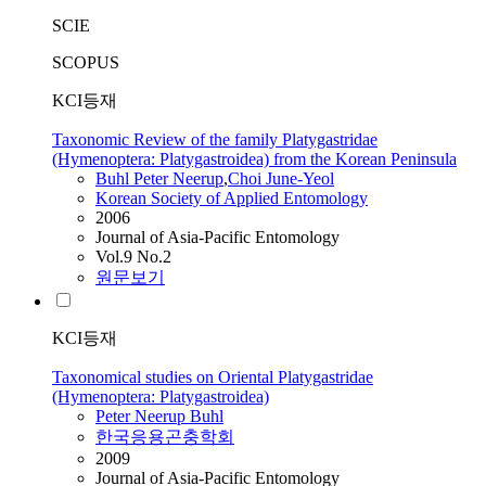
SCIE
SCOPUS
KCI등재
Taxonomic Review of the family Platygastridae
(Hymenoptera: Platygastroidea) from the Korean Peninsula
Buhl
Peter
Neerup
,
Choi June-Yeol
Korean Society of Applied Entomology
2006
Journal of Asia-Pacific Entomology
Vol.9 No.2
원문보기
KCI등재
Taxonomical studies on Oriental Platygastridae
(Hymenoptera: Platygastroidea)
Peter
Neerup
Buhl
한국응용곤충학회
2009
Journal of Asia-Pacific Entomology