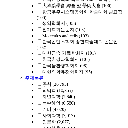
大韓藥學會 總會 및 學術大會
(106)
항공우주시스템공학회 학술대회 발표집
(106)
생약학회지
(103)
전기학회논문지
(103)
Molecules and cells
(103)
한국콘텐츠학회 종합학술대회 논문집
(102)
대한금속·재료학회지
(101)
한국환경과학회지
(101)
한국물환경학회지
(98)
대한의학유전학회지
(95)
주제분류
공학
(26,793)
의약학
(10,865)
자연과학
(7,640)
농수해양
(6,580)
기타
(4,020)
사회과학
(3,913)
인문학
(2,077)