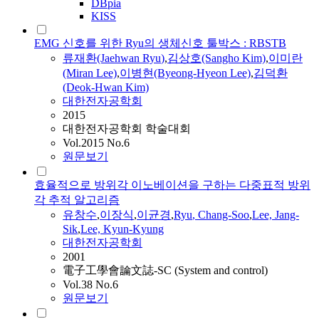
DBpia
KISS
EMG 신호를 위한 Ryu의 생체신호 툴박스 : RBSTB
류재환(Jaehwan
Ryu
)
,
김상호(Sangho Kim)
,
이미란
(Miran Lee)
,
이병현(Byeong-Hyeon Lee)
,
김덕환
(Deok-Hwan Kim)
대한전자공학회
2015
대한전자공학회 학술대회
Vol.2015 No.6
원문보기
효율적으로 방위각 이노베이션을 구하는 다중표적 방위
각 추적 알고리즘
유창수
,
이장식
,
이균경
,
Ryu
, Chang-Soo
,
Lee, Jang-
Sik
,
Lee, Kyun-Kyung
대한전자공학회
2001
電子工學會論文誌-SC (System and control)
Vol.38 No.6
원문보기