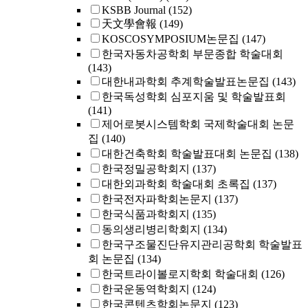
KSBB Journal
(152)
天文學會報
(149)
KOSCOSYMPOSIUM논문집
(147)
한국자동차공학회 부문종합 학술대회
(143)
대한내과학회 추계학술발표논문집
(143)
한국독성학회 심포지움 및 학술발표회
(141)
제어로봇시스템학회 국제학술대회 논문
집
(140)
대한건축학회 학술발표대회 논문집
(138)
한국정밀공학회지
(137)
대한외과학회 학술대회 초록집
(137)
한국전자파학회논문지
(137)
한국식품과학회지
(135)
동의생리병리학회지
(134)
한국구조물진단유지관리공학회 학술발표
회 논문집
(134)
한국트라이볼로지학회 학술대회
(126)
한국운동역학회지
(124)
한국콘텐츠학회논문지
(123)