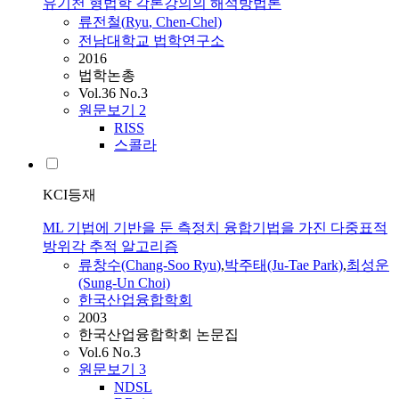
유기천 형법학 각론강의의 해석방법론
류전철(
Ryu
, Chen-Chel)
전남대학교 법학연구소
2016
법학논총
Vol.36 No.3
원문보기
2
RISS
스콜라
KCI등재
ML 기법에 기반을 둔 측정치 융합기법을 가진 다중표적
방위각 추적 알고리즘
류창수(Chang-Soo
Ryu
)
,
박주태(Ju-Tae Park)
,
최성운
(Sung-Un Choi)
한국산업융합학회
2003
한국산업융합학회 논문집
Vol.6 No.3
원문보기
3
NDSL