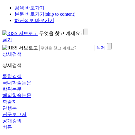
검색 바로가기
본문 바로가기(skip to content)
하단정보 바로가기
무엇을 찾고 계세요?
닫기
삭제
상세검색
상세검색
통합검색
국내학술논문
학위논문
해외학술논문
학술지
단행본
연구보고서
공개강의
버튼