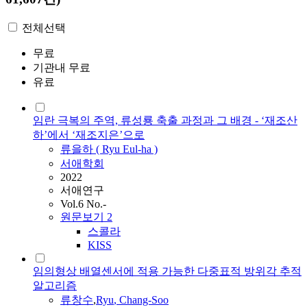
전체선택
무료
기관내 무료
유료
임란 극복의 주역, 류성룡 축출 과정과 그 배경 - ‘재조산
하’에서 ‘재조지은’으로
류을하 (
Ryu
Eul-ha )
서애학회
2022
서애연구
Vol.6 No.-
원문보기
2
스콜라
KISS
임의형상 배열센서에 적용 가능한 다중표적 방위각 추적
알고리즘
류창수
,
Ryu
, Chang-Soo