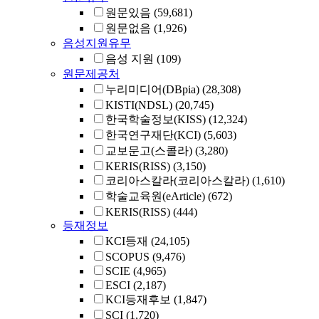
원문있음
(59,681)
원문없음
(1,926)
음성지원유무
음성 지원
(109)
원문제공처
누리미디어(DBpia)
(28,308)
KISTI(NDSL)
(20,745)
한국학술정보(KISS)
(12,324)
한국연구재단(KCI)
(5,603)
교보문고(스콜라)
(3,280)
KERIS(RISS)
(3,150)
코리아스칼라(코리아스칼라)
(1,610)
학술교육원(eArticle)
(672)
KERIS(RISS)
(444)
등재정보
KCI등재
(24,105)
SCOPUS
(9,476)
SCIE
(4,965)
ESCI
(2,187)
KCI등재후보
(1,847)
SCI
(1,720)