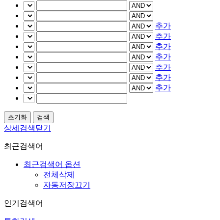
추가
추가
추가
추가
추가
추가
추가
상세검색닫기
최근검색어
최근검색어 옵션
전체삭제
자동저장끄기
인기검색어