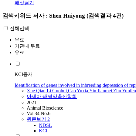
패싯닫기
검색키워드
저자 : Shen Huiyong
(검색결과 4건)
전체선택
무료
기관내 무료
유료
KCI등재
Identification of genes involved in inbreeding depression of r
Xue Qian
,
Li Guohui
,
Cao Yuxia
,
Yin Jianmei
,
Zhu Yunfen
아세아·태평양축산학회
2021
Animal Bioscience
Vol.34 No.6
원문보기
2
NDSL
KCI