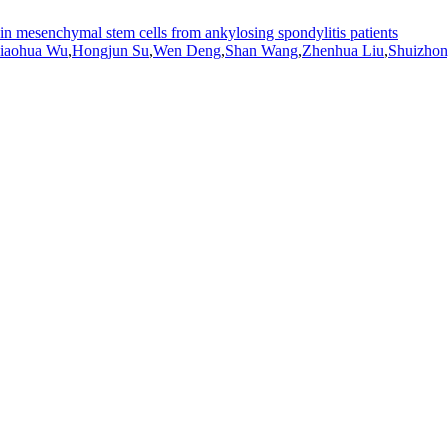
 mesenchymal stem cells from ankylosing spondylitis patients
iaohua Wu
,
Hongjun Su
,
Wen Deng
,
Shan Wang
,
Zhenhua Liu
,
Shuizho