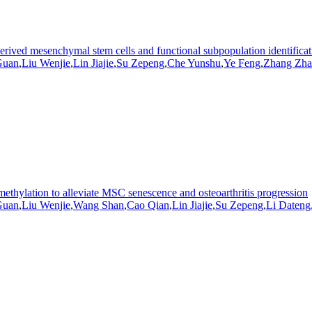
ived mesenchymal stem cells and functional subpopulation identificat
Guan
,
Liu Wenjie
,
Lin Jiajie
,
Su Zepeng
,
Che Yunshu
,
Ye Feng
,
Zhang Zha
lation to alleviate MSC senescence and osteoarthritis progression
Guan
,
Liu Wenjie
,
Wang Shan
,
Cao Qian
,
Lin Jiajie
,
Su Zepeng
,
Li Dateng