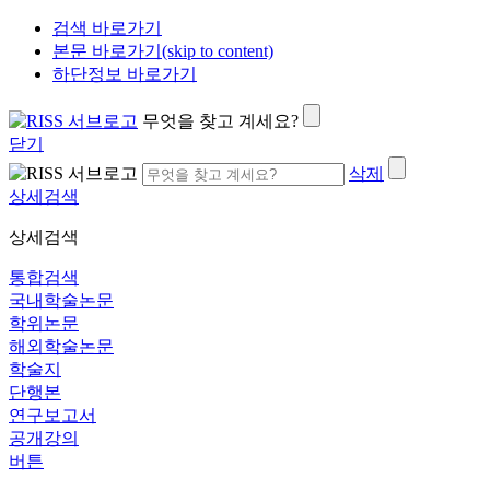
검색 바로가기
본문 바로가기(skip to content)
하단정보 바로가기
무엇을 찾고 계세요?
닫기
삭제
상세검색
상세검색
통합검색
국내학술논문
학위논문
해외학술논문
학술지
단행본
연구보고서
공개강의
버튼