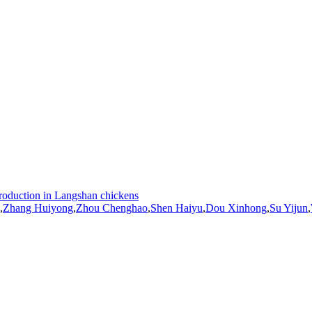
eproduction in Langshan chickens
,
Zhang
Huiyong
,
Zhou Chenghao
,
Shen
Haiyu
,
Dou Xinhong
,
Su Yijun
,