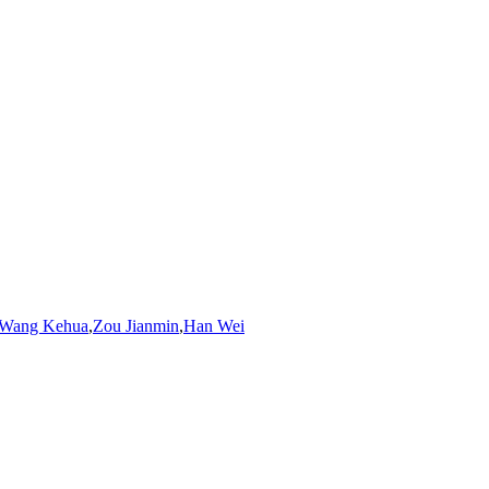
Wang Kehua
,
Zou Jianmin
,
Han Wei