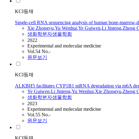
KCI등재
Single-cell RNA sequencing analysis of human bone-marrow-der
Xie Zhongyu
,
Yu Wenhui
,
Ye Guiwen
,
Li Jinteng
,
Zheng 
생화학분자생물학회
2022
Experimental and molecular medicine
Vol.54 No.-
원문보기
KCI등재
ALKBH5 facilitates CYP1B1 mRNA degradation via m6A demethy
Ye Guiwen
,
Li Jinteng
,
Yu Wenhui
,
Xie Zhongyu
,
Zheng 
생화학분자생물학회
2023
Experimental and molecular medicine
Vol.55 No.-
원문보기
KCI등재