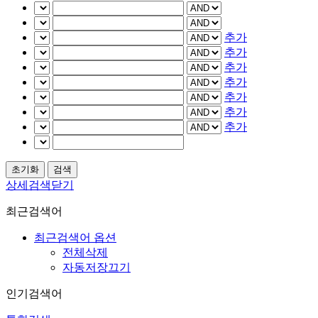
추가
추가
추가
추가
추가
추가
추가
상세검색닫기
최근검색어
최근검색어 옵션
전체삭제
자동저장끄기
인기검색어