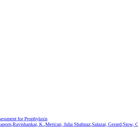
sessment for Prophylaxis
waporn
,
Ravishankar, K.
,
Merican, Julia Shahnaz
,
Salazar, Gerard
,
Siow, C