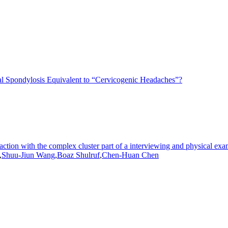
l Spondylosis Equivalent to “Cervicogenic Headaches”?
action with the complex cluster part of a interviewing and physical ex
,
Shuu-Jiun
Wang
,
Boaz Shulruf
,
Chen-Huan Chen