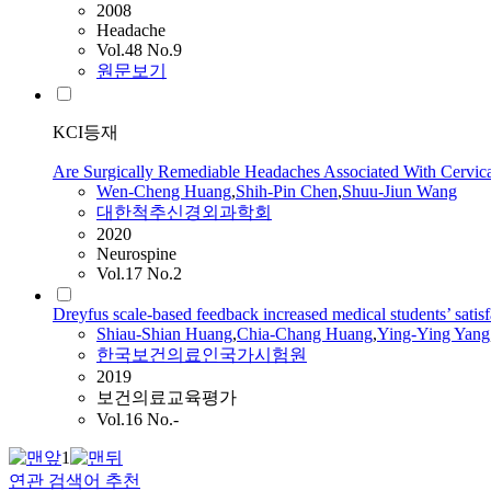
2008
Headache
Vol.48 No.9
원문보기
KCI등재
Are Surgically Remediable Headaches Associated With Cervica
Wen-Cheng Huang
,
Shih-Pin Chen
,
Shuu-Jiun
Wang
대한척추신경외과학회
2020
Neurospine
Vol.17 No.2
Dreyfus scale-based feedback increased medical students’ satisf
Shiau-Shian Huang
,
Chia-Chang Huang
,
Ying-Ying Yang
한국보건의료인국가시험원
2019
보건의료교육평가
Vol.16 No.-
1
연관 검색어 추천