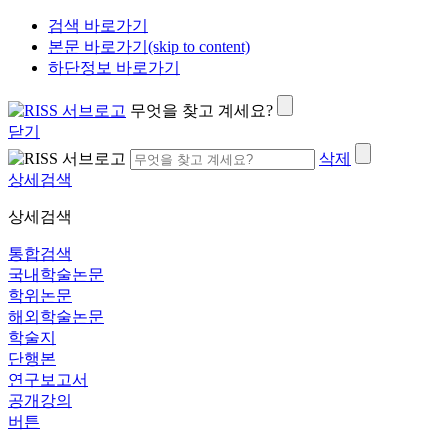
검색 바로가기
본문 바로가기(skip to content)
하단정보 바로가기
무엇을 찾고 계세요?
닫기
삭제
상세검색
상세검색
통합검색
국내학술논문
학위논문
해외학술논문
학술지
단행본
연구보고서
공개강의
버튼