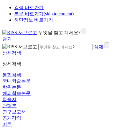
검색 바로가기
본문 바로가기(skip to content)
하단정보 바로가기
무엇을 찾고 계세요?
닫기
삭제
상세검색
상세검색
통합검색
국내학술논문
학위논문
해외학술논문
학술지
단행본
연구보고서
공개강의
버튼