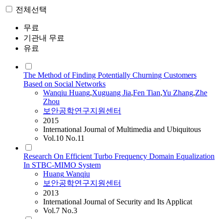
전체선택
무료
기관내 무료
유료
The Method of Finding Potentially Churning Customers
Based on Social Networks
Wanqiu
Huang
,
Xuguang Jia
,
Fen Tian
,
Yu Zhang
,
Zhe
Zhou
보안공학연구지원센터
2015
International Journal of Multimedia and Ubiquitous
Vol.10 No.11
Research On Efficient Turbo Frequency Domain Equalization
In STBC-MIMO System
Huang
Wanqiu
보안공학연구지원센터
2013
International Journal of Security and Its Applicat
Vol.7 No.3