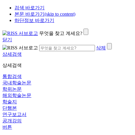
검색 바로가기
본문 바로가기(skip to content)
하단정보 바로가기
무엇을 찾고 계세요?
닫기
삭제
상세검색
상세검색
통합검색
국내학술논문
학위논문
해외학술논문
학술지
단행본
연구보고서
공개강의
버튼