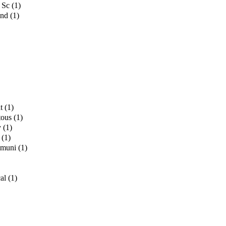
 Sc
(1)
and
(1)
t
(1)
tous
(1)
y
(1)
(1)
mmuni
(1)
al
(1)