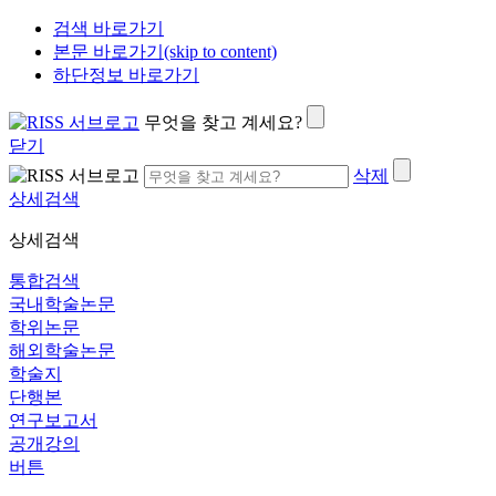
검색 바로가기
본문 바로가기(skip to content)
하단정보 바로가기
무엇을 찾고 계세요?
닫기
삭제
상세검색
상세검색
통합검색
국내학술논문
학위논문
해외학술논문
학술지
단행본
연구보고서
공개강의
버튼