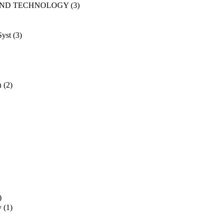
AND TECHNOLOGY
(3)
Syst
(3)
n
(2)
)
y
(1)