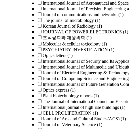
International Journal of Aeronautical and Space
International Journal of Precision Engineering 
Journal of communications and networks
(1)
The journal of microbiology
(1)
Korean Journal of Radiology
(1)
JOURNAL OF POWER ELECTRONICS
(1)
조직공학과 재생의학
(1)
Molecular & cellular toxicology
(1)
PSYCHIATRY INVESTIGATION
(1)
Optics letters
(1)
International Journal of Security and Its Applica
International Journal of Multimedia and Ubiqui
Journal of Electrical Engineering & Technolog
Journal of Computing Science and Engineering
International Journal of Future Generation Co
Optics express
(1)
Plant biotechnology reports
(1)
The Journal of International Council on Electric
International journal of high-rise buildings
(1)
CELL PROLIFERATION
(1)
Journal of Arts and Cultural Studies(ACS)
(1)
Journal of Veterinary Science
(1)