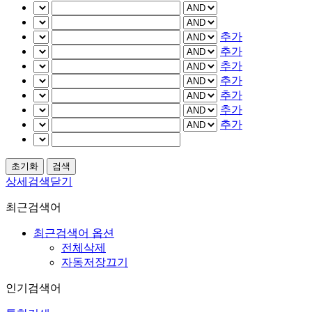
추가
추가
추가
추가
추가
추가
추가
상세검색닫기
최근검색어
최근검색어 옵션
전체삭제
자동저장끄기
인기검색어