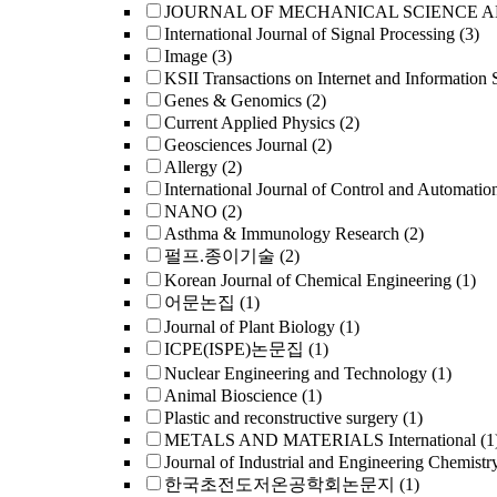
JOURNAL OF MECHANICAL SCIENCE 
International Journal of Signal Processing
(3)
Image
(3)
KSII Transactions on Internet and Information 
Genes & Genomics
(2)
Current Applied Physics
(2)
Geosciences Journal
(2)
Allergy
(2)
International Journal of Control and Automatio
NANO
(2)
Asthma & Immunology Research
(2)
펄프.종이기술
(2)
Korean Journal of Chemical Engineering
(1)
어문논집
(1)
Journal of Plant Biology
(1)
ICPE(ISPE)논문집
(1)
Nuclear Engineering and Technology
(1)
Animal Bioscience
(1)
Plastic and reconstructive surgery
(1)
METALS AND MATERIALS International
(1
Journal of Industrial and Engineering Chemistr
한국초전도저온공학회논문지
(1)