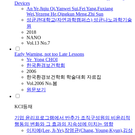
Devices
An
Ye
,
Jiqiu Qi
,
Yanwei Sui
,
Fei Yang
,
Fuxiang
Wei
,
Yezeng He
,
Qingkun Meng
,
Zhi Sun
성균관대학교(자연과학캠퍼스) 성균나노과학기술
원
2018
NANO
Vol.13 No.7
Early Warning, not too Late Lessons
Ye
_Yong CHOI
한국환경보건학회
2006
한국환경보건학회 학술대회 자료집
Vol.2006 No.봄
원문보기
KCI등재
기업 윤리프로그램에서 반추가 조직구성원의 비윤리적
행동의 변화와 그 효과의 지속성에 미치는 영향
이지예(Lee, Ji-
Ye
)
,
장영균(Chang, Young-Kyun)
,
김상