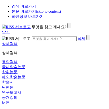
검색 바로가기
본문 바로가기(skip to content)
하단정보 바로가기
무엇을 찾고 계세요?
닫기
삭제
상세검색
상세검색
통합검색
국내학술논문
학위논문
해외학술논문
학술지
단행본
연구보고서
공개강의
버튼