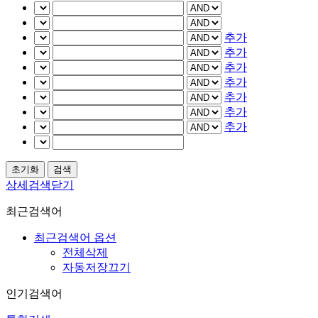
추가
추가
추가
추가
추가
추가
추가
상세검색닫기
최근검색어
최근검색어 옵션
전체삭제
자동저장끄기
인기검색어