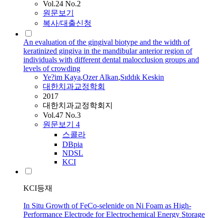
Vol.24 No.2
원문보기
복사/대출신청
An evaluation of the gingival biotype and the width of
keratinized gingiva in the mandibular anterior region of
individuals with different dental malocclusion groups and
levels of crowding
Ye
?im Kaya
,
Ozer Alkan
,
Sıddık Keskin
대한치과교정학회
2017
대한치과교정학회지
Vol.47 No.3
원문보기
4
스콜라
DBpia
NDSL
KCI
KCI등재
In Situ Growth of FeCo-selenide on Ni Foam as High-
Performance Electrode for Electrochemical Energy Storage